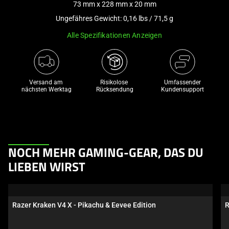
73 mm x 228 mm x 20 mm
a
Ungefähres Gewicht: 0,16 lbs / 71,5 g
track
of
Alle Spezifikationen Anzeigen
thumbnails
below.
Select
any
Versand am 
Risikolose 

Umfassender
nächsten Werktag
Rücksendung
Kundensupport
of
the
image
buttons
to
This
NOCH MEHR GAMING-GEAR, DAS DU
change
is
LIEBEN WIRST
the
a
main
carousel.
image
Use
above.
Razer Kraken V4 X - Pikachu & Eevee Edition
R
Next
and