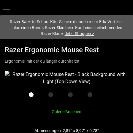
Du befindest dich aktuell auf der Website von
Deutschland
.
Razer Back-to-School Kits: Sichere dir noch mehr Edu-Vorteile –
plus einen Bonus-Razer-Skin beim Kauf eines teilnehmenden
Razer Blade.
Jetzt Shoppen
>
Razer Ergonomic Mouse Rest
Ergonomie, mit der du länger durchhältst
This
is
a
carousel
with
one
Galerie Ansehen
large
image
Abmessungen: 2,87” x 8,97” x 0,78”
and