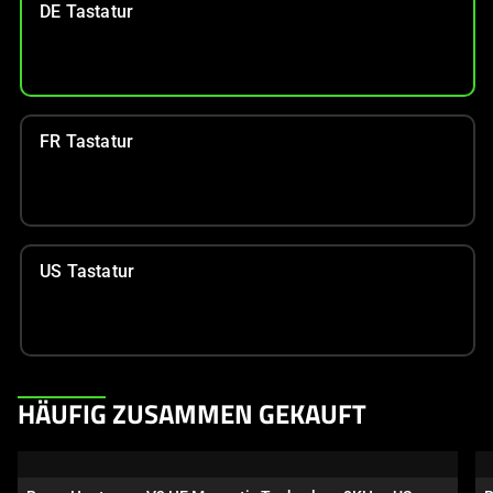
DE Tastatur
FR Tastatur
US Tastatur
This
HÄUFIG ZUSAMMEN GEKAUFT
is
a
carousel.