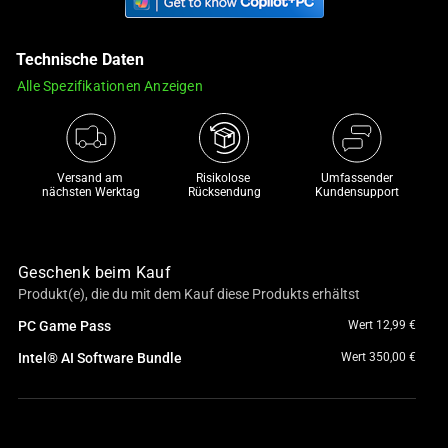
and
a
Technische Daten
track
of
Alle Spezifikationen Anzeigen
thumbnails
below.
Select
any
Versand am 
Risikolose 

Umfassender
nächsten Werktag
Rücksendung
Kundensupport
of
the
image
Geschenk beim Kauf
buttons
Produkt(e), die du mit dem Kauf diese Produkts erhältst
to
change
PC Game Pass
Wert 12,99 €
the
Intel® AI Software Bundle
Wert 350,00 €
main
image
above.