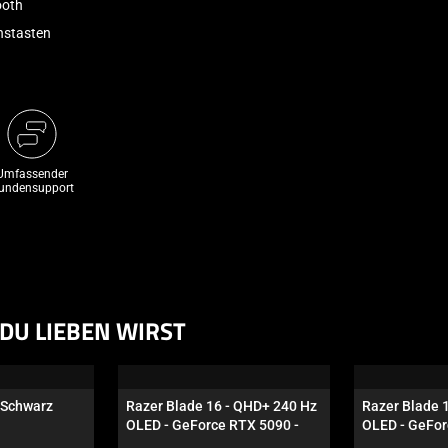
ooth
onstasten
Umfassender
undensupport
DU LIEBEN WIRST
- Schwarz
Razer Blade 16 - QHD+ 240 Hz 
Razer Blade 
OLED - GeForce RTX 5090 - 
OLED - GeFor
Schwarz
Schwarz