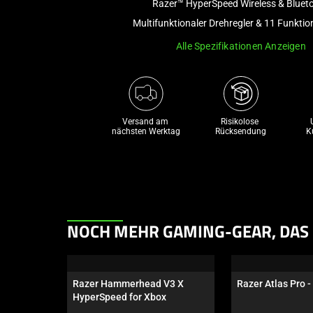
Razer™ HyperSpeed Wireless & Bluet
Multifunktionaler Drehregler & 11 Funkti
Alle Spezifikationen Anzeigen
Versand am 
Risikolose 

nächsten Werktag
Rücksendung
K
This
NOCH MEHR GAMING-GEAR, DAS 
is
a
carousel.
Razer Hammerhead V3 X 
Razer Atlas Pro 
Use
HyperSpeed for Xbox
Next