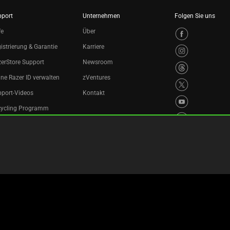
pport
Unternehmen
Folgen Sie uns
fe
Über
istrierung & Garantie
Karriere
erStore Support
Newsroom
ne Razer ID verwalten
zVentures
port-Videos
Kontakt
cycling Programm
ingungen
Datenschutzerklärung
Cookie-Einstellungen