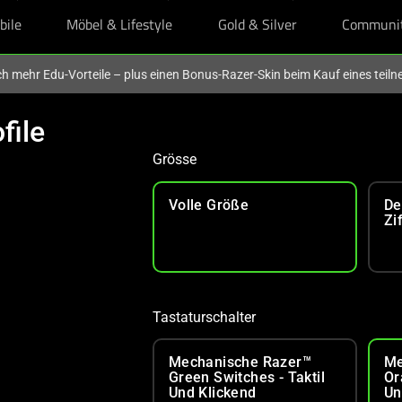
bile
Möbel & Lifestyle
Gold & Silver
Communi
och mehr Edu-Vorteile – plus einen Bonus-Razer-Skin beim Kauf eines tei
file
Grösse
Volle Größe
De
Zi
Tastaturschalter
Mechanische Razer™
Me
Green Switches - Taktil
Or
Und Klickend
Un