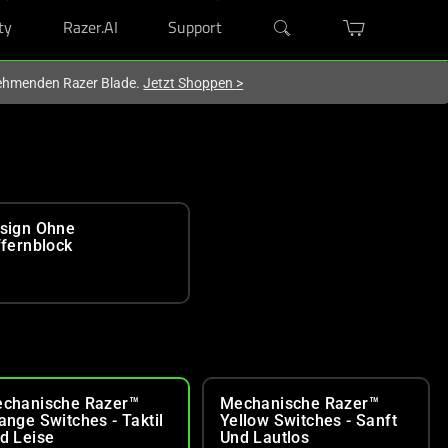
ty
Razer.AI
Support
lnehmenden Razer Blade.
Jetzt Shoppen
>
sign Ohne
ffernblock
chanische Razer™
Mechanische Razer™
ange Switches - Taktil
Yellow Switches - Sanft
d Leise
Und Lautlos