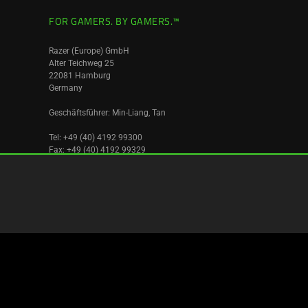
FOR GAMERS. BY GAMERS.™
Razer (Europe) GmbH
Alter Teichweg 25
22081 Hamburg
Germany
Geschäftsführer: Min-Liang, Tan
Tel: +49 (40) 4192 99300
Fax: +49 (40) 4192 99329
Umsatzsteuer ID ist: DE256596027
Amtsgericht Hamburg
Deutschland
|
Standort wechseln >