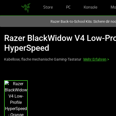
Store
PC
Konsole
Mo
Du befindest dich aktuell auf der Website von
Deutschland
.
Razer Back-to-School Kits: Sichere dir n
Razer BlackWidow V4 Low-Pro
HyperSpeed
Kabellose, flache mechanische Gaming-Tastatur
Mehr Erfahren
>
This
is
a
carousel
with
one
large
image