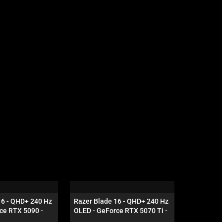
16 - QHD+ 240 Hz 
Razer Blade 16 - QHD+ 240 Hz 
Razer Vip
ce RTX 5090 - 
OLED - GeForce RTX 5070 Ti - 
Schwarz