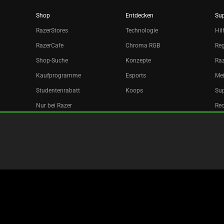
Shop
Entdecken
Su
RazerStores
Technologie
Hil
RazerCafe
Chroma RGB
Reg
Shop-Suche
Konzepte
Raz
Kaufprogramme
Esports
Mei
Studentenrabatt
Koops
Sup
Nur bei Razer
Re
Razer Silver
Partner
Newsletter
Copyright © 2026 Razer Inc. All rights reserved.
Rechtliche Bed