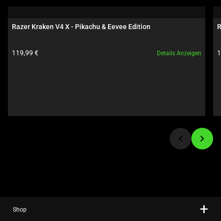
carousel.
Use
Razer Kraken V4 X - Pikachu & Eevee Edition
R
Next
and
Produktpreis:
P
119,99 €
1
Details Anzeigen
Previous
buttons
to
navigate,
or
jump
to
a
slide
using
the
slide
dots.
Shop