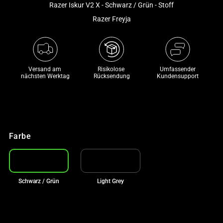
Razer Iskur V2 X - Schwarz / Grün - Stoff
and
a
Razer Freyja
track
of
thumbnails
below.
Versand am 
Risikolose 

Umfassender
nächsten Werktag
Rücksendung
Kundensupport
Select
any
of
the
image
Farbe
buttons
to
change
the
Schwarz / Grün
Light Grey
main
image
above.