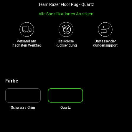
and
Team Razer Floor Rug - Quartz
a
Alle Spezifikationen Anzeigen
track
of
thumbnails
below.
Versand am 
Risikolose 

Umfassender
Select
nächsten Werktag
Rücksendung
Kundensupport
any
of
the
image
Farbe
buttons
to
change
the
Schwarz / Grün
Quartz
main
image
above.