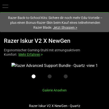
Du befindest dich aktuell auf der Website von
Deutschland
.
Razer Back-to-School Kits: Sichere dir noch mehr Edu-Vorteile –
plus einen Bonus-Razer-Skin beim Kauf eines teilnehmenden
Razer Blade.
Jetzt Shoppen
>
Razer Iskur V2 X NewGen
Ergonomischer Gaming-Stuhl mit atmungsaktivem
Komfort
Mehr Erfahren
>
This
is
a
carousel
with
Galerie Ansehen
one
large
image
Razer Iskur V2 X NewGen - Quartz