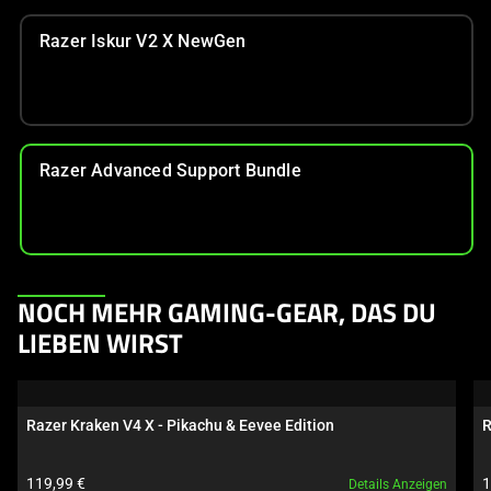
Razer Iskur V2 X NewGen
Razer Advanced Support Bundle
This
NOCH MEHR GAMING-GEAR, DAS DU
is
LIEBEN WIRST
a
carousel.
Use
Razer Kraken V4 X - Pikachu & Eevee Edition
R
Next
and
Produktpreis:
P
119,99 €
1
Details Anzeigen
Previous