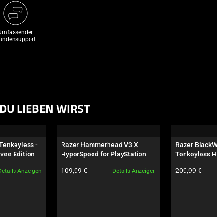
Umfassender
undensupport
DU LIEBEN WIRST
Tenkeyless - 
Razer Hammerhead V3 X 
Razer BlackW
evee Edition
HyperSpeed for PlayStation
Tenkeyless H
Orange Switch
Produktpreis:
Produktpreis:
109,99 €
209,99 €
Details Anzeigen
Details Anzeigen
Wuthering Wa