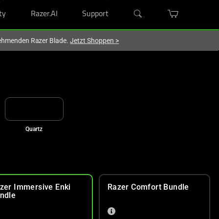
ty
Razer.AI
Support
lnehmenden Razer Blade.
Jetzt Shoppen
>
Quartz
zer Immersive Enki
Razer Comfort Bundle
ndle