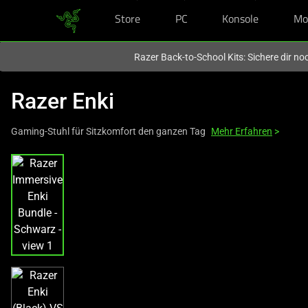
Store
PC
Konsole
Mo
Du befindest dich aktuell auf der Website von
Deutschland
.
Razer Back-to-School Kits: Sichere dir n
Razer Enki
Gaming-Stuhl für Sitzkomfort den ganzen Tag
Mehr Erfahren
>
This
is
a
carousel
with
one
large
image
and