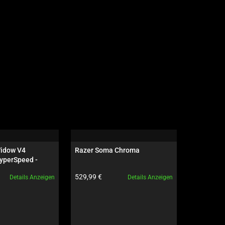
idow V4 
Razer Soma Chroma
Razer Bla
yperSpeed - 
240 Hz | F
 - US - 
GeForce R
Produktpreis:
Produktpre
529,99 €
6.599,99 
Details Anzeigen
Details Anzeigen
ves Edition