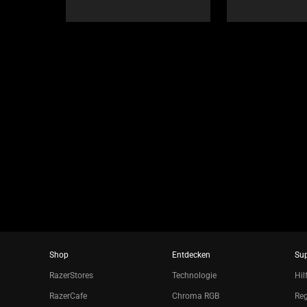
navigate,
or
jump
to
a
slide
using
the
slide
dots.
Shop
Entdecken
Su
RazerStores
Technologie
Hil
RazerCafe
Chroma RGB
Reg