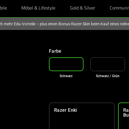
bile
Möbel & Lifestyle
Gold & Silver
Communi
och mehr Edu-Vorteile – plus einen Bonus-Razer-Skin beim Kauf eines tei
Farbe
Schwarz
Schwarz / Grün
Razer Enki
Ra
Bu