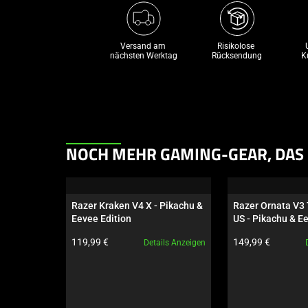
Versand am 
Risikolose 

nächsten Werktag
Rücksendung
K
This
NOCH MEHR GAMING-GEAR, DAS 
is
a
carousel.
Razer Kraken V4 X - Pikachu & 
Razer Ornata V3 
Use
Eevee Edition
US - Pikachu & E
Next
Produktpreis:
Produktpreis:
119,99 €
149,99 €
Details Anzeigen
and
Previous
buttons
to