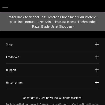
Du befindest dich aktuell auf der Website von
Deutschland
.
Razer Back-to-School Kits: Sichere dir noch mehr Edu-Vorteile –
plus einen Bonus-Razer-Skin beim Kauf eines teilnehmenden
Razer Blade.
Jetzt Shoppen
>
Shop
Entdecken
Support
Unternehmen
Copyright © 2026 Razer Inc. All rights reserved.
Rechtliche Bedingungen
Datenschutzerklärung
Cookie-Einstellungen