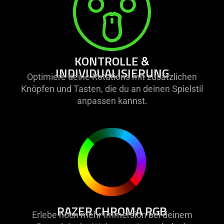
KONTROLLE &
INDIVIDUALISIERUNG
Optimiere deine Rotations mit zusätzlichen
Knöpfen und Tasten, die du an deinen Spielstil
anpassen kannst.
RAZER CHROMA RGB
Erlebe noch mehr Immersion bei deinem