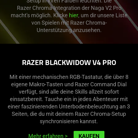
Setup in ihren Farben leuchten. Die
Razer Chroma-Integration der Naga V2 Pro
macht's möglich. Klicke
hier
, um dir unsere Liste
von Spielen mit Razer Chroma-
Unterstützung anzusehen.
RAZER BLACKWIDOW V4 PRO
Mit einer mechanischen RGB-Tastatur, die über 8
eigene Makro-Tasten und Razer Command Dial
verfügt, sind alle deine Skills allzeit sofort
einsatzbereit. Tauche ein in jedes Abenteuer mit
einer faszinierenden Unterbodenbeleuchtung an 3
Seiten, die du mit deinem Razer Chroma-Setup
synchronisieren kannst.
Mehr erfahren
>
KAUFEN