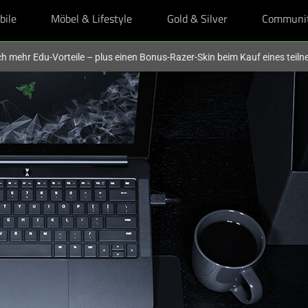
bile
Möbel & Lifestyle
Gold & Silver
Communi
och mehr Edu-Vorteile – plus einen Bonus-Razer-Skin beim Kauf eines tei