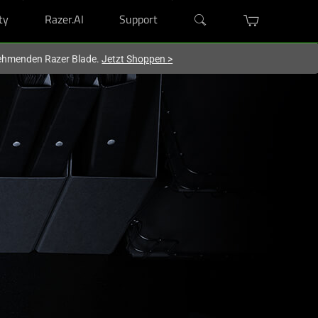
ty
Razer.AI
Support
lnehmenden Razer Blade.
Jetzt Shoppen
>