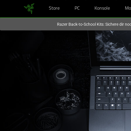
Store
PC
Konsole
Mo
Du befindest dich aktuell auf der Website von
Deutschland
.
Razer Back-to-School Kits: Sichere dir n