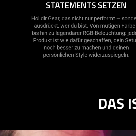
STATEMENTS SETZEN
not
needed:
Hol dir Gear, das nicht nur performt — sond
The
ausdrückt, wer du bist. Von mutigen Farbe
visuals
bis hin zu legendärer RGB-Beleuchtung: jed
in
Produkt ist wie dafür geschaffen, dein Set
this
noch besser zu machen und deinen
video
persönlichen Style widerzuspiegeln.
animation
only
support
what
is
spoken;
DAS 
the
visuals
do
not
provide