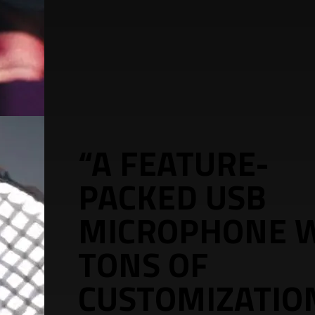
“A FEATURE-
PACKED USB
MICROPHONE 
TONS OF
CUSTOMIZATIO