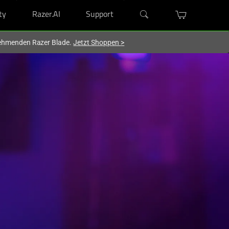
ty
Razer.AI
Support
lnehmenden Razer Blade.
Jetzt Shoppen
>