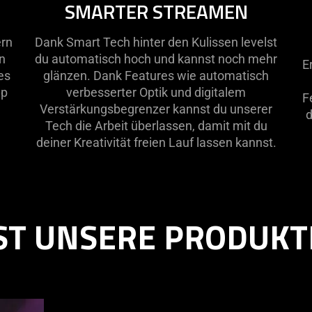
SMARTER STREAMEN
not
no
needed:
ne
ern
Dank Smart Tech hinter den Kulissen levelst
The
Th
n
du automatisch hoch und kannst noch mehr
visuals
vi
E
es
glänzen. Dank Features wie automatisch
in
in
up
verbesserter Optik und digitalem
this
th
F
Verstärkungsbegrenzer kannst du unserer
video
vi
d
Tech die Arbeit überlassen, damit mit du
animation
an
deiner Kreativität freien Lauf lassen kannst.
only
on
support
su
what
wh
is
is
spoken;
sp
IST UNSERE PRODUKT
the
th
visuals
vi
do
do
not
no
provide
pr