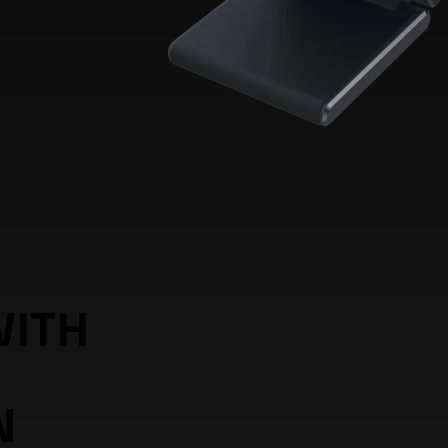
WITH
N