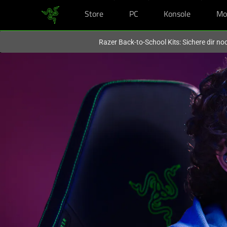
Store
PC
Konsole
Mo
Du befindest dich aktuell auf der Website von
Deutschland
.
Razer Back-to-School Kits: Sichere dir n