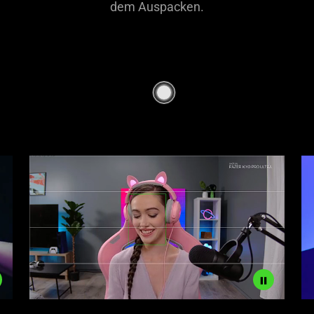
dem Auspacken.
Description
De