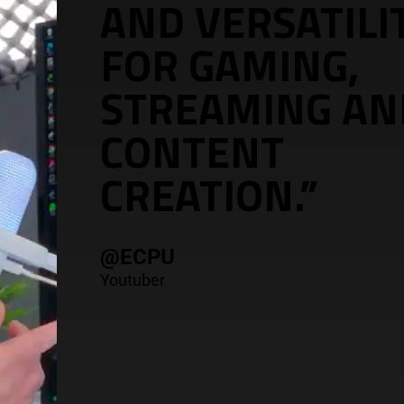
AND VERSATILI
FOR GAMING,
STREAMING AN
CONTENT
CREATION.”
@ECPU
Youtuber