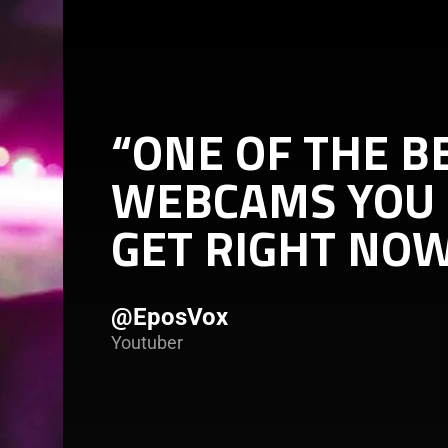
additional
ad
information.
in
“ONE OF THE B
WEBCAMS YOU
GET RIGHT NOW
@EposVox
Youtuber