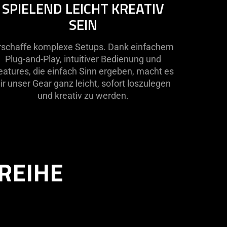
SPIELEND LEICHT KREATIV
t
SEIN
eded:
e
suals
rschaffe komplexe Setups. Dank einfachem
Plug-and-Play, intuitiver Bedienung und
is
eatures, die einfach Sinn ergeben, macht es
deo
ir unser Gear ganz leicht, sofort loszulegen
imation
und kreativ zu werden.
ly
pport
at
oken;
REIHE
e
suals
t
ovide