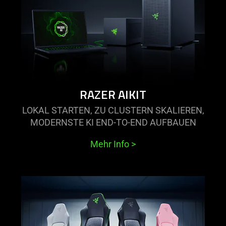
razer
aikit
RAZER AIKIT
LOKAL STARTEN, ZU CLUSTERN SKALIEREN,
MODERNSTE KI END-TO-END AUFBAUEN
Mehr Info
>
learn
more
-
razer