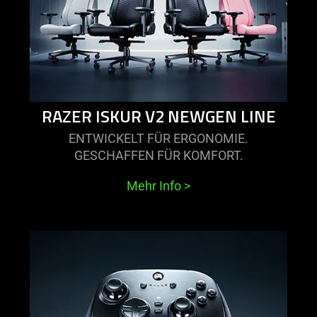
iskur
v2
newgen
line
RAZER ISKUR V2 NEWGEN LINE
ENTWICKELT FÜR ERGONOMIE.
GESCHAFFEN FÜR KOMFORT.
Mehr Info
>
learn
more
-
razer
wolverine