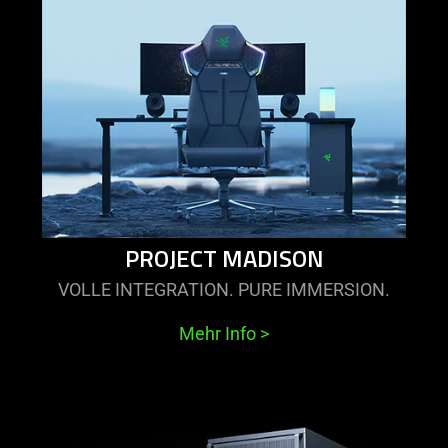
learn
more
-
project
madison
PROJECT MADISON
VOLLE INTEGRATION. PURE IMMERSION.
Mehr Info
>
learn
more