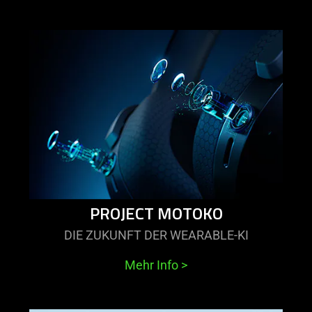
learn
more
-
project
motoko
PROJECT MOTOKO
DIE ZUKUNFT DER WEARABLE-KI
Mehr Info
>