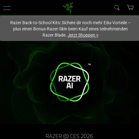
Du befindest dich aktuell auf der Website von
Deutschland
.
Razer Back-to-School Kits: Sichere dir noch mehr Edu-Vorteile –
plus einen Bonus-Razer-Skin beim Kauf eines teilnehmenden
Razer Blade.
Jetzt Shoppen
>
RAZER @ CES 2026