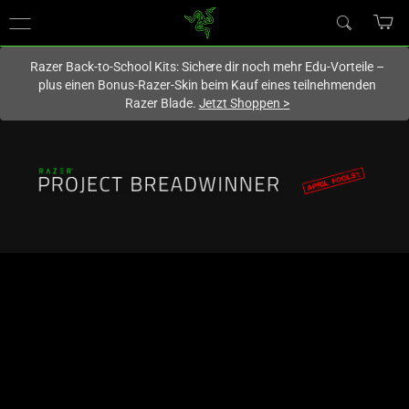
Du befindest dich aktuell auf der Website von
Deutschland
.
Razer Back-to-School Kits: Sichere dir noch mehr Edu-Vorteile –
plus einen Bonus-Razer-Skin beim Kauf eines teilnehmenden
Razer Blade.
Jetzt Shoppen
>