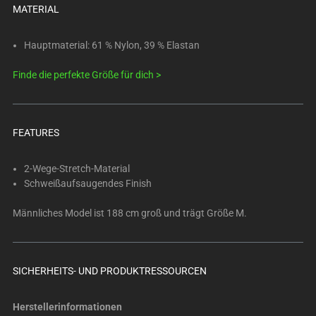
below.
MATERIAL
Select
any
Hauptmaterial: 61 % Nylon, 39 % Elastan
of
the
Finde die perfekte Größe für dich >
image
buttons
to
FEATURES
change
the
2-Wege-Stretch-Material
main
Schweißaufsaugendes Finish
image
above.
Männliches Model ist 188 cm groß und trägt Größe M.
SICHERHEITS- UND PRODUKTRESSOURCEN
Herstellerinformationen