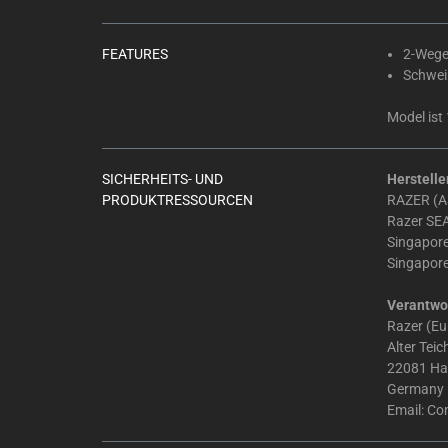
Select
any
of
FEATURES
2-Wege
the
Schwei
image
Model ist
buttons
to
change
SICHERHEITS- UND
Herstelle
the
PRODUKTRESSOURCEN
RAZER (AS
main
Razer SEA
image
Singapor
Singapor
above.
Verantwor
Razer (E
Alter Tei
22081 H
Germany
Email:
Co