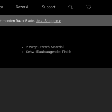
ty
Razer.AI
Support
lnehmenden Razer Blade.
Jetzt Shoppen
>
2-Wege-Stretch-Material
Schweißaufsaugendes Finish