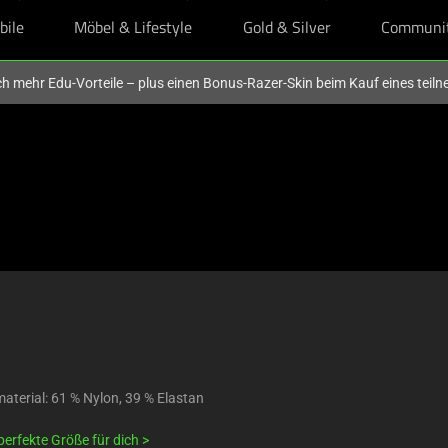
bile
Möbel & Lifestyle
Gold & Silver
Communi
och mehr Edu-Vorteile – plus einen Bonus-Razer-Skin beim Kauf eines tei
terial: 61 % Nylon, 39 % Elastan
perfekte Größe für dich >