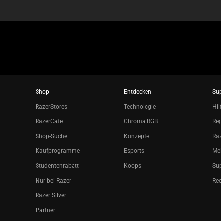
Shop
Entdecken
Su
RazerStores
Technologie
Hil
RazerCafe
Chroma RGB
Reg
Shop-Suche
Konzepte
Raz
Kaufprogramme
Esports
Mei
Studentenrabatt
Koops
Sup
Nur bei Razer
Re
Razer Silver
Partner