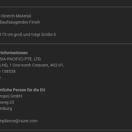
-Stretch-Material
ßaufsaugendes Finish
 173 cm groß und trägt Größe S.
rinformationen
IA-PACIFIC) PTE. LTD.
 HQ, 1 One-north Crescent, #02-01,
e 138538
e
tliche Person für die EU
urope) GmbH
chweg 25
amburg
mpliance@razer.com