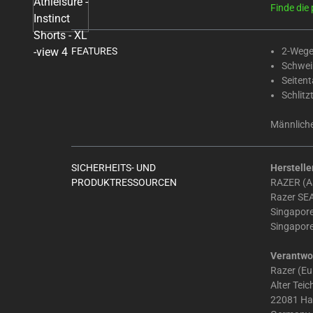
Select
Finde die 
any
of
the
FEATURES
2-Wege
Schwei
image
Seiten
buttons
Schlitz
to
change
Männliche
the
main
SICHERHEITS- UND
Herstelle
image
PRODUKTRESSOURCEN
RAZER (AS
above.
Razer SEA
Singapor
Singapor
Verantwor
Razer (E
Alter Tei
22081 H