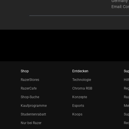
Germany
Email:
Co
Shop
Entdecken
Su
RazerStores
Technologie
Hil
RazerCafe
Chroma RGB
Reg
Shop-Suche
Konzepte
Raz
Kaufprogramme
Esports
Mei
Studentenrabatt
Koops
Sup
Nur bei Razer
Re