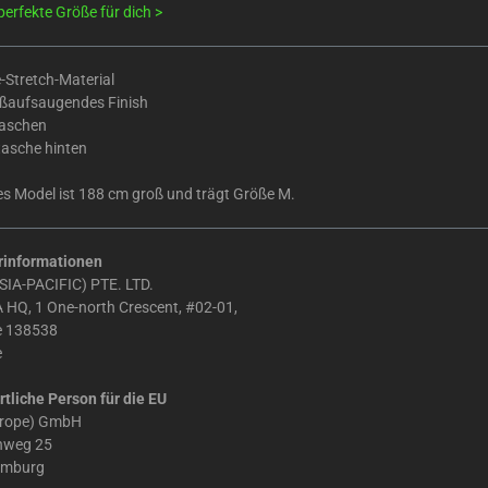
perfekte Größe für dich >
-Stretch-Material
ßaufsaugendes Finish
taschen
tasche hinten
s Model ist 188 cm groß und trägt Größe M.
rinformationen
IA-PACIFIC) PTE. LTD.
 HQ, 1 One-north Crescent, #02-01,
e 138538
e
tliche Person für die EU
urope) GmbH
chweg 25
amburg