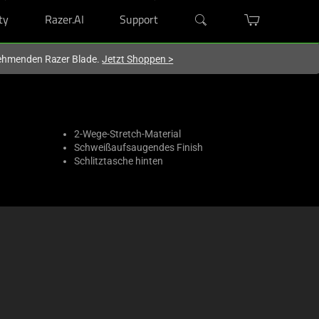
ty
Razer.AI
Support
lnehmenden Razer Blade.
Jetzt Shoppen
>
2-Wege-Stretch-Material
Schweißaufsaugendes Finish
Schlitztasche hinten