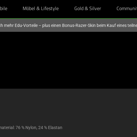
bile
Möbel & Lifestyle
Gold & Silver
Communi
och mehr Edu-Vorteile – plus einen Bonus-Razer-Skin beim Kauf eines tei
terial: 76 % Nylon, 24 % Elastan