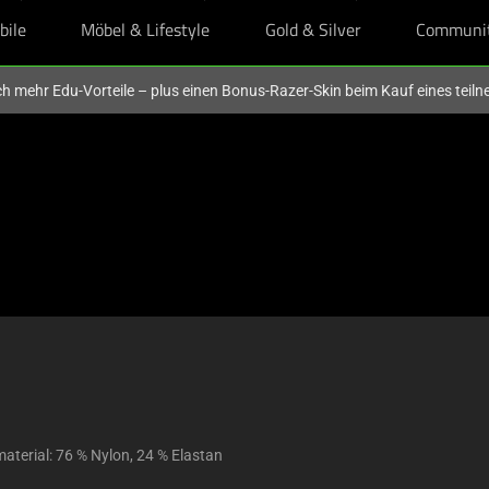
bile
Möbel & Lifestyle
Gold & Silver
Communi
och mehr Edu-Vorteile – plus einen Bonus-Razer-Skin beim Kauf eines tei
terial: 76 % Nylon, 24 % Elastan