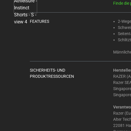
Select
Finde die 
any
of
the
FEATURES
2-Wege
Schwei
image
Seiten
buttons
Schlitz
to
change
Männliche
the
main
SICHERHEITS- UND
Herstelle
image
PRODUKTRESSOURCEN
RAZER (AS
above.
Razer SEA
Singapor
Singapor
Verantwor
Razer (E
Alter Tei
22081 H