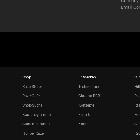
Germany
Email:
Co
Shop
Entdecken
Su
RazerStores
Technologie
Hil
RazerCafe
Chroma RGB
Reg
Shop-Suche
Konzepte
Raz
Kaufprogramme
Esports
Mei
Studentenrabatt
Koops
Sup
Nur bei Razer
Re