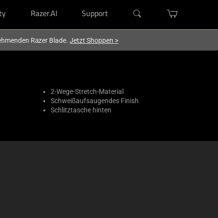
ty
Razer.AI
Support
lnehmenden Razer Blade.
Jetzt Shoppen
>
2-Wege-Stretch-Material
Schweißaufsaugendes Finish
Schlitztasche hinten