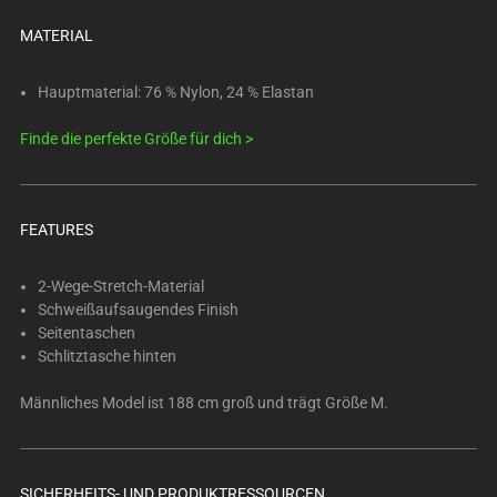
below.
Select
MATERIAL
any
of
Hauptmaterial: 76 % Nylon, 24 % Elastan
the
Finde die perfekte Größe für dich >
image
buttons
to
change
FEATURES
the
main
2-Wege-Stretch-Material
image
Schweißaufsaugendes Finish
above.
Seitentaschen
Schlitztasche hinten
Männliches Model ist 188 cm groß und trägt Größe M.
SICHERHEITS- UND PRODUKTRESSOURCEN