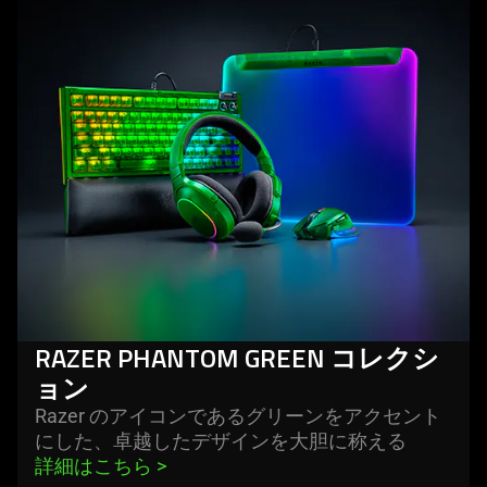
phantom
green
コ
レ
ク
シ
ョ
ン
RAZER PHANTOM GREEN コレクシ
ョン
Razer のアイコンであるグリーンをアクセント
にした、卓越したデザインを大胆に称
える
詳細はこちら 
>