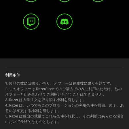
利用条件
1.
製品の数には限りがあり、オファーは在庫数に限り有効
です
。
2.
このオファーは RazerStore でのご購入でのみご利用いただけ、他の
オファーと組み合わせてご利用いただくことはできま
せん
。
3.
Razer は大量注文を取り消す権利を有し
ます
。
4.
Razer は、いつでもこのプロモーションの利用条件を撤回、終了、あ
るいは変更する権利を有し
ます
。
5.
Razer は独自の裁量でこれら条件を解釈し、その判断はあらゆる場合
において最終的なものとし
ます
。