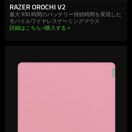
RAZER OROCHI V2
リ
最大 950 時間のバッテリー持続時間を実現した
モバイルワイヤレスゲーミングマ
ウス
⌨️
詳細はこちら 
>
購入する 
>
learn
more
-
razer
strider