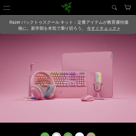
現在
Japan
サイトにアクセスしています.
Razer バックトゥスクール キット：定番アイテムが教育優待価
格に。新学期を本気で乗り切ろう。
今すぐチェック
>
Quartz
Pink
ゲ
ー
ミ
ン
グ