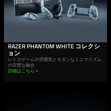
シ
ョ
ン
RAZER PHANTOM WHITE コレクシ
ョン
レトロゲームの雰囲気とモダンなミニマリズム
の完璧な
融合
詳細はこちら 
>
learn
more
-
razer