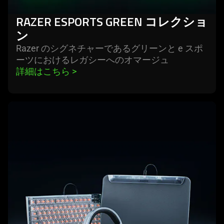
RAZER ESPORTS GREEN コレクショ
ン
Razer のシグネチャーであるグリーンと e スポ
ーツにおけるレガシーへのオマー
ジュ
詳細はこちら 
>
learn
more
-
razer
phantom
white
コ
レ
ク