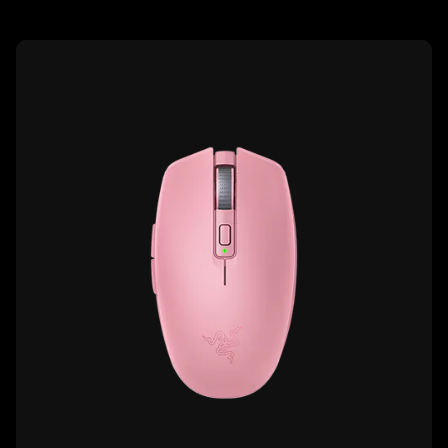
ン
select
menu
グ
learn
below
will
more
&
update
-
the
razer
配
content
orochi
of
信
v2
this
page.
用
ア
ク
セ
サ