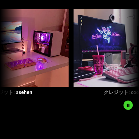
This
is
a
carousel
with
panning
animation.
Use
the
Play
and
Pause
ehen
クレジット:
coocoofeline
button
to
start
and
stop
the
animation.