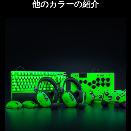
他のカラーの紹介
learn
more
-
razer
esports
green
コ
レ
ク
シ
ョ
ン