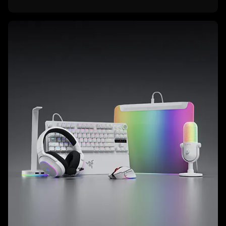
learn
more
-
razer
white
コ
レ
ク
シ
ョ
ン