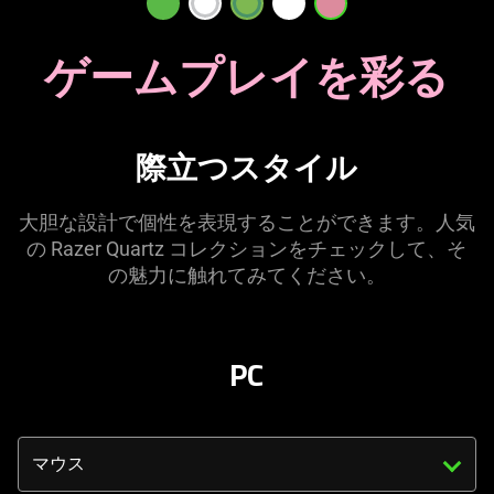
周
ゲームプレイを
彩る
辺
機
際立つスタ
イル
器
大胆な設計で個性を表現することができます。人気
|
の Razer Quartz コレクションをチェックして、そ
の魅力に触れてみてくだ
さい
。
Pink
ゲ
PC
ー
ミ
Triggering
the