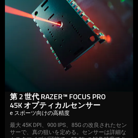
2
世
代
razer
focus
pro
45k
オ
プ
テ
ィ
カ
第 2 世代 RAZER™ FOCUS PRO
ル
45K オプティカルセン
サー
セ
e スポーツ向けの高精度
ン
最大 45K DPI、900 IPS、85G の改良されたセン
サ
サーで、真の狙いを定める。センサーは詳細な
ー