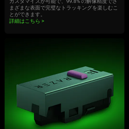
カスタマイズが可能で、99.8% の解像精度でさ
まざまな表面で完璧なトラッキングを楽しむこ
とができ
ます
。
詳細はこちら 
>
learn
more
-
第
4
世
代
razer
オ
プ
テ
ィ