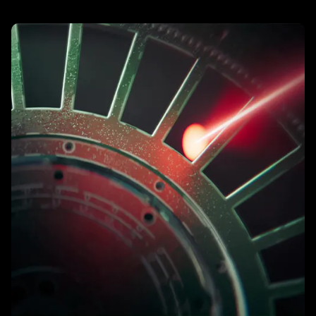
learn
more
-
razer
オ
プ
テ
ィ
カ
ル
ス
ク
ロ
ー
ル