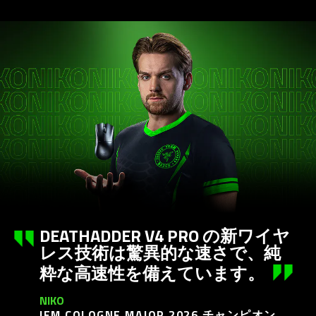
not
needed:
The
visuals
in
this
video
animation
only
support
what
is
spoken;
DEATHADDER V4 PRO の新ワイヤ
the
レス技術は驚異的な速さで、純
visuals
do
粋な高速性を備えてい
ます
。
not
NIKO
provide
IEM COLOGNE MAJOR 2026 チャンピ
オン