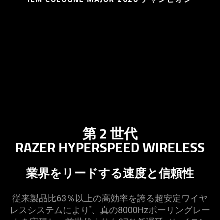
additional
information.
第 2 世代
RAZER HYPERSPEED WIRELESS
業界をリードする速度と信
頼性
従来製品比63％以上の高効率を誇る超安定ワイヤ
レスシステムにより
、真の8000Hzポーリングレー
*