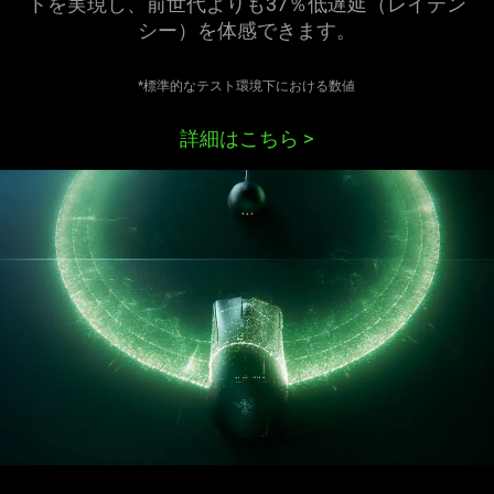
トを実現し、前世代よりも37％低遅延（レイテン
シー）を体感でき
ます
。
*標準的なテスト環境下における数値
詳細はこちら
>