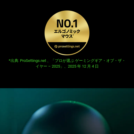
information.
opens in new tab:
*出典: ProSettings.net 、「プロが選ぶ ゲーミングギア・オブ・ザ・
イヤー – 2025」、2025 年 12 月 4 日