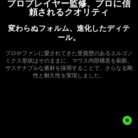
プロプレイヤー監修、プロに信
needed:
頼されるクオリ
ティ
The
visuals
in
変わらぬフォルム、進化したディテ
this
ール
。
video
animation
プロやファンに愛されてきた受賞歴のあるエルゴノ
only
ミクス形状はそのままに、マウス内部構造を刷新。
support
サステナブルな素材を採用することで、さらなる剛
what
性と耐久性を実現しま
した
。
is
spoken;
the
visuals
do
not
provide
additional
information.
Description