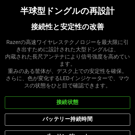
半球型ドングルの再
設計
接続性と安定性の
改善
Razerの高速ワイヤレステクノロジーを最大限に引
き出すために設計された大型ドングルは、
内蔵された長尺アンテナにより信号強度を高めてい
ます。
重みのある筐体が、デスク上での安定性を確保。
さらに、色が変化するLEDインジケーターで、マウ
スの状態をひと目で確認でき
ます
。
接続状態
バッテリー持続時間