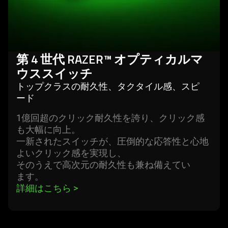
カ
ル
マ
ウ
第 4 世代 RAZER™ オプティカルマ
ス
ウススイ
ッチ
ス
トップクラスの耐久性、タクタイル感、スピ
イ
ード
ッ
1億回超のクリック耐久性を誇り、クリック感
チ
も大幅に向上。
一新されたスイッチが、圧倒的な応答性と心地
よいクリック感を実現し、
そのうえで高次元の耐久性も兼ね備えてい
ます
。
詳細はこちら 
>