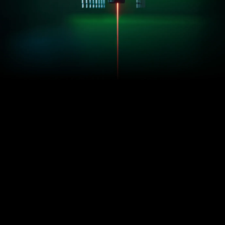
感度
ます
ール