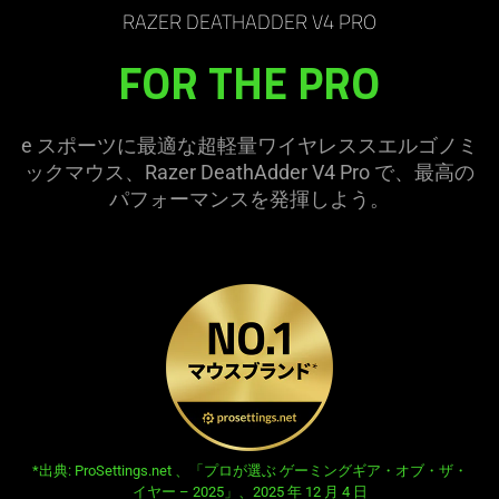
not
RAZER DEATHADDER V4 PRO
needed:
FOR THE PRO
The
visuals
in
e スポーツに最適な超軽量ワイヤレススエルゴノミ
this
ックマウス、Razer DeathAdder V4 Pro で、最高の
video
パフォーマンスを発揮し
よう
。
animation
only
support
what
is
spoken;
the
visuals
do
not
provide
opens in new tab:
*出典: ProSettings.net 、「プロが選ぶ ゲーミングギア・オブ・ザ・
イヤー – 2025」、2025 年 12 月 4 日
additional