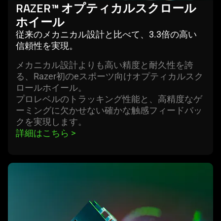
ホ
RAZER™ オプティカルスクロール
イ
ホイ
ール
ー
従来のメカニカル設計と比べて、3.3倍の高い
ル
信頼性を
実現
。
メカニカル設計よりも高い精度と耐久性を誇
る、Razer初のeスポーツ向けオプティカルスク
ロールホイール。
プロレベルのトラッキング性能と、高精度なゲ
ーミングに欠かせない確かな触感フィードバッ
クを実現し
ます
。
詳細はこちら 
>
learn
more
-
第