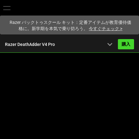
現在
Japan
サイトにアクセスしています.
Razer バックトゥスクール キット：定番アイテムが教育優待価
格に。新学期を本気で乗り切ろう。
今すぐチェック
>
expand_more
購入
Razer DeathAdder V4 Pro
から
28,980円
概要
FAQ
Activating
技術仕様
this
element
will
cause
content
on