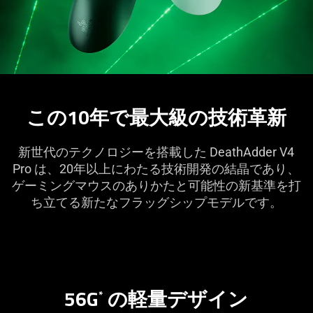
この10年で最大級の技術
革新
新世代のテクノロジーを搭載した DeathAdder V4
Pro は、20年以上にわたる技術開発の結晶であり、
ゲーミングマウスのありかたと可能性の新基準を打
ち立てる新たなフラッグシップモデル
です
。
56G
の軽量デザ
イン
*