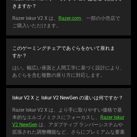
きま
すか
？
Razer Iskur V2 X は、
Razer.com
、一部の小売店で
ご購入いただけ
ます
。
このゲーミングチェアであぐらをかいて座れま
すか
？
はい。幅広い座面と人間工学に基づく設計により、
あぐらを含む複数の座り方に対応し
ます
。
Iskur V2 X と Iskur V2 NewGen の違いは何で
すか
？
Razer Iskur V2 X は、より手に取りやすい価格で基
本的なエルゴノミクスにフォーカスし、
Razer Iskur
V2 NewGen
は、アダプティブ ランバーシステムや
拡張された調整機能など、さらにプレミアムな要素