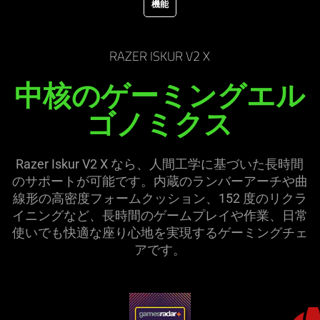
機能
RAZER ISKUR V2 X
中核のゲーミングエル
ゴノミ
クス
Razer Iskur V2 X なら、人間工学に基づいた長時間
のサポートが可能です。内蔵のランバーアーチや曲
線形の高密度フォームクッション、152 度のリクラ
イニングなど、長時間のゲームプレイや作業、日常
使いでも快適な座り心地を実現するゲーミングチェ
ア
です
。
This
is