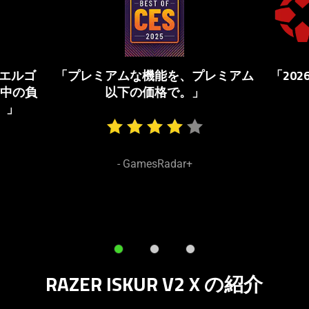
a
carousel.
Use
Next
エルゴ
「プレミアムな機能を、プレミアム
「20
and
中の負
以下の価格で。」
Previous
。」
buttons
to
navigate,
or
- GamesRadar+
jump
to
a
slide
using
the
RAZER ISKUR V2 X の
紹介
slide
dots.