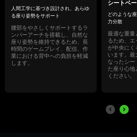
シートベ
ー
人間工学に基づき設計され、あらゆ
どのような座
る座り姿勢をサポ
ート
力
分散
腰部をやさしくサポートするラ
最適な重量
ンバーアーチを搭載し、自然な
るため、エ
座り姿勢を維持できるため、長
が中央にく
時間のゲームプレイ、配信、作
います。最大
業における背中への負担を軽減
なったシー
し
ます
。
た座り心地
くだ
さい
。
End of carousel
Previous slide
Next sli