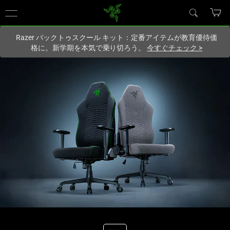
現在
Japan
サイトにアクセスしています.
Razer バックトゥスクール キット：定番アイテムが教育優待価
格に。新学期を本気で乗り切ろう。
今すぐチェック
>