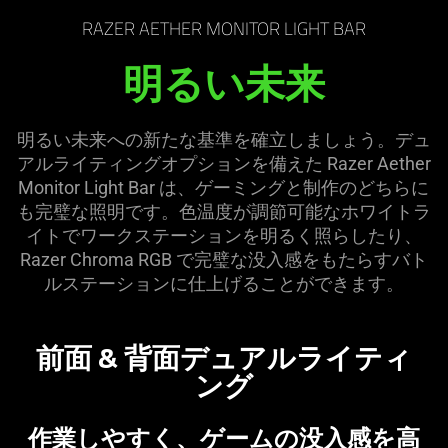
the
RAZER AETHER MONITOR LIGHT BAR
page
to
明るい未来
be
updated.
明るい未来への新たな基準を確立しましょう。デュ
アルライティングオプションを備えた Razer Aether
Monitor Light Bar は、ゲーミングと制作のどちらに
も完璧な照明です。色温度が調節可能なホワイトラ
イトでワークステーションを明るく照らしたり、
Razer Chroma RGB で完璧な没入感をもたらすバト
ルステーションに仕上げることができ
ます
。
前面 & 背面デュアルライティ
ング
作業しやすく、ゲームの没入感を高