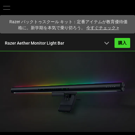
現在
Japan
サイトにアクセスしています.
Razer バックトゥスクール キット：定番アイテムが教育優待価
格に。新学期を本気で乗り切ろう。
今すぐチェック
>
expand_more
購入
Razer Aether Monitor Light Bar
から
21,880円
概要
FAQ
Activating
技術仕様
this
element
will
cause
content
on