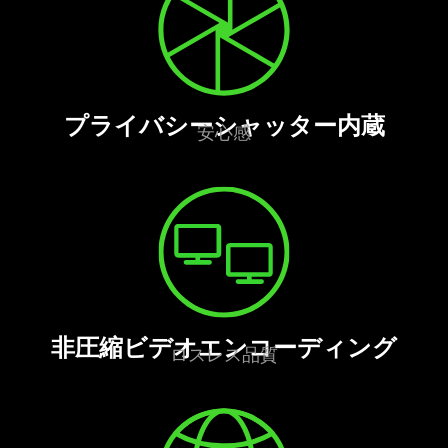
プライバシーシャッター
内蔵
安
心感
非圧縮ビデオエンコーディ
ング
ロスレス
品質