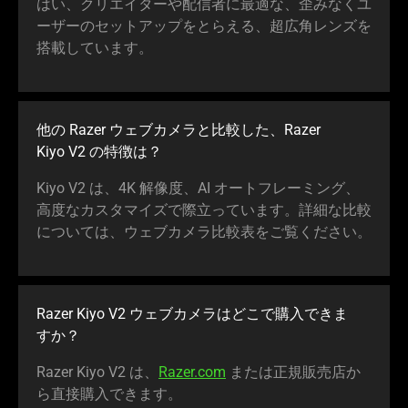
はい、クリエイターや配信者に最適な、歪みなくユ
ーザーのセットアップをとらえる、超広角レンズを
搭載してい
ます
。
他の Razer ウェブカメラと比較した、Razer
Kiyo V2 の特
徴は
？
Kiyo V2 は、4K 解像度、AI オートフレーミング、
高度なカスタマイズで際立っています。詳細な比較
については、ウェブカメラ比較表をご覧くだ
さい
。
Razer Kiyo V2 ウェブカメラはどこで購入できま
すか
？
Razer Kiyo V2 は、
Razer.com
または正規販売店か
ら直接購入でき
ます
。