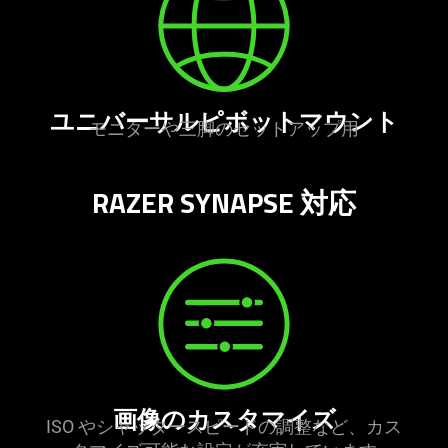
ユニバーサルピボットマウ
ント
モニターや三脚のセットアッ
プ用
RAZER SYNAPSE 対応
画像のカスタマ
イズ
ISO やシャッタースピードの調整など、カス