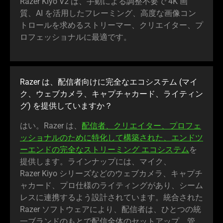
Razer Kiyo V2 は、手動による調整不要で 4K 画
質、AI を活用したフレーミング、高度な画像コン
トロールを求めるストリーマー、クリエイター、プ
ロフェッショナルに最適
です
。
Razer は、配信者向けに完全なエコシステム (マイ
ク、ウェブカメラ、キャプチャカード、ライティン
グ) を提供していま
すか
？
はい。Razer は、
配信者、クリエイター、プロフェ
ッショナルのために特化して構築された、エンドツ
ーエンドの完全なストリーミング エコシステム
を
提供します。ラインナップには、マイク、
Razer Kiyo シリーズなどのウェブカメラ、キャプチ
ャカード、プロ仕様のライティングがあり、シーム
レスに連携するよう設計されています。統合された
Razer ソフトウェアにより、配信者は、ひとつの統
一ブランドのもとで配信全体のセットアップ、管