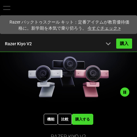
現在
Japan
サイトにアクセスしています.
Razer バックトゥスクール キット：定番アイテムが教育優待価
格に。新学期を本気で乗り切ろう。
今すぐチェック
>
expand_more
購入
Razer Kiyo V2
から
27,480円
概要
FAQ
Activating
技術仕様
this
element
Description
will
not
cause
機能
比較
購入する
needed:
content
The
on
visuals