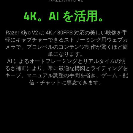
RAZER KIYO V2
the
in
4K。AI を
活用
。
page
this
to
video
be
animation
updated.
Razer Kiyo V2 は 4K／30FPS 対応の美しい映像を手
only
軽にキャプチャーできるストリーミング用ウェブカ
support
メラで、プロレベルのコンテンツ制作が驚くほど簡
what
単になります。
is
AI によるオートフレーミングとリアルタイムの明
spoken;
るさ補正により、常に最適な構図とライティングを
the
キープ。マニュアル調整の手間を省き、ゲーム・配
visuals
信・チャットに専念でき
ます
。
do
not
provide
additional
information.