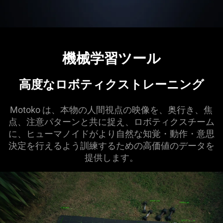
機械学習ツール
高度なロボティクストレーニ
ング
Motoko は、本物の人間視点の映像を、奥行き、焦
点、注意パターンと共に捉え、ロボティクスチーム
に、ヒューマノイドがより自然な知覚・動作・意思
決定を行えるよう訓練するための高価値のデータを
提供し
ます
。