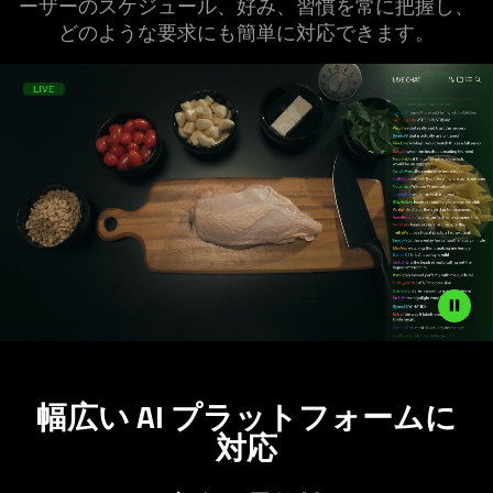
ーザーのスケジュール、好み、習慣を常に把握し、
どのような要求にも簡単に対応でき
ます
。
Description
not
幅広い AI プラットフォームに
needed:
対応
The
visuals
in