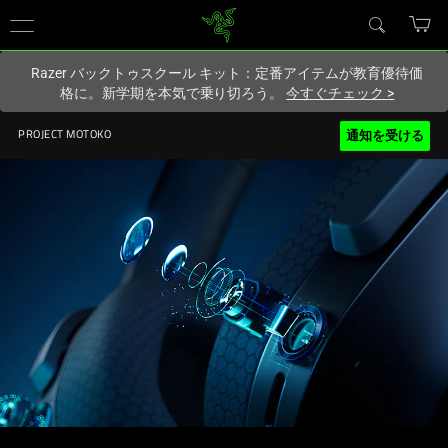
現在
Japan
サイトにアクセスしています.
Razer バックトゥスクール キット：定番アイテムが教育優待価
格に。新学期を本気で乗り切ろう。
今すぐチェック
>
通知を受ける
PROJECT MOTOKO