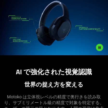
Description
not
AI で強化された視覚
認識
needed:
The
visuals
世界の捉え方を変
える
in
this
Motoko は立体視レベルの精度で奥行きを読み取
video
り、サブミリメートル級の精度で対象を特定する、
animation