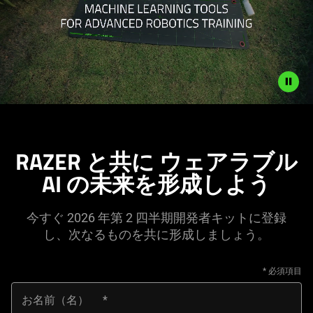
Description
not
needed:
RAZER と共に ウェアラブル
The
AI の未来を形成しよう
visuals
in
this
今すぐ 2026 年第 2 四半期開発者キットに登録
video
し、次なるものを共に形成しましょう。
animation
only
support
お名前（名）
what