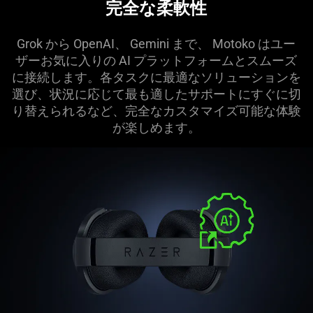
完全な柔軟性
this
video
Grok から OpenAI、 Gemini まで、 Motoko はユー
animation
ザーお気に入りの AI プラットフォームとスムーズ
only
に接続します。各タスクに最適なソリューションを
support
選び、状況に応じて最も適したサポートにすぐに切
what
り替えられるなど、完全なカスタマイズ可能な体験
is
が楽しめ
ます
。
spoken;
the
visuals
do
not
provide
additional
information.