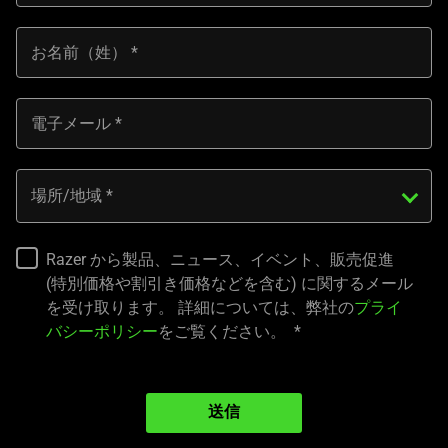
is
spoken;
お名前（姓）
the
visuals
do
電子メール
not
provide
additional
場所/地域
information.
Razer から製品、ニュース、イベント、販売促進
(特別価格や割引き価格などを含む) に関するメール
を受け取ります。 詳細については、弊社の
プライ
バシーポリシー
をご覧ください。
送信