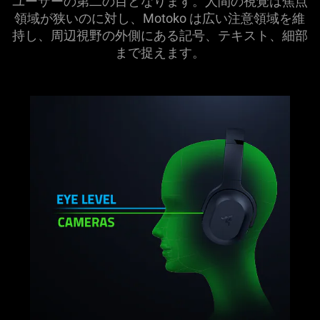
ユーザーの第二の目となります。人間の視覚は焦点
only
領域が狭いのに対し、Motoko は広い注意領域を維
support
持し、周辺視野の外側にある記号、テキスト、細部
what
まで捉え
ます
。
is
spoken;
the
visuals
do
not
provide
additional
information.