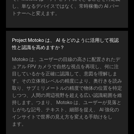
し、単なるデバイスではなく、常時稼働の AI パー
トナーへと変え
ます
。
Project Motoko は、 AI をどのように活用して視認
性と認識を高めま
すか
？
Motoko は、ユーザーの目線の高さに配置されたデ
ュアル FPV カメラで自然な視点を再現し、何に注
目しているかを正確に認識して、意図を理解しま
す。その立体視レベルの精度により、奥行きを読み
取り、サブミリメートルの精度で物体の位置を特定
しつつ、人間の周辺視野を超える広い認識範囲を維
持します。つまり、 Motoko は、ユーザーが見落と
しがちな記号、テキスト、細部を捉え、 AI 強化の
インサイトで世界の見え方を変える手助けをし
ます
。