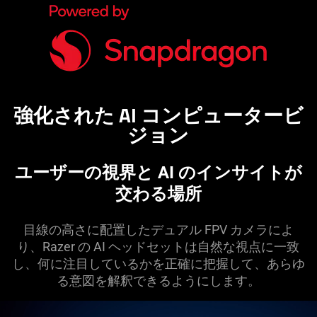
強化された AI コンピュータービ
ジ
ョン
ユーザーの視界と AI のインサイトが
交わる
場所
目線の高さに配置したデュアル FPV カメラによ
り、Razer の AI ヘッドセットは自然な視点に一致
し、何に注目しているかを正確に把握して、あらゆ
る意図を解釈できるようにし
ます
。