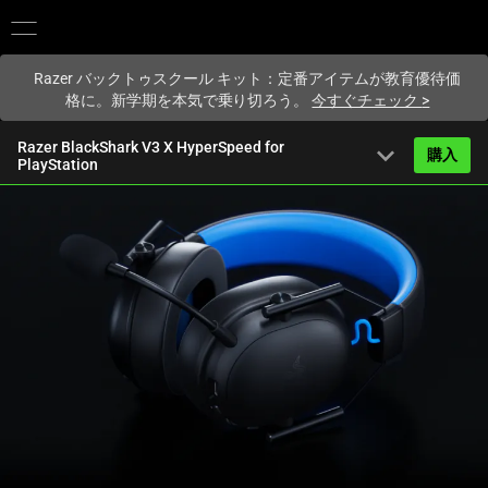
現在
Japan
サイトにアクセスしています.
Razer バックトゥスクール キット：定番アイテムが教育優待価
格に。新学期を本気で乗り切ろう。
今すぐチェック
>
Razer BlackShark V3 X HyperSpeed for
expand_more
購入
PlayStation
から
17,080円
概要
FAQ