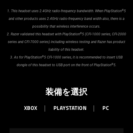
®
1. This headset uses 2.4GHz radio-frequency bandwidth. When PlayStation
5
and other products uses 2.4GHz radio-frequency band width also, there is a
possibility that wireless interference occurs.
®
2. Razer validated this headset with PlayStation
5 (CFI-1000 series, CFI-2000
series and CFI-7000 series) including wireless testing and Razer has product
liability of this headset.
®
3. As for PlayStation
5 CFI-1000 series, it is recommended to insert USB
®
dongle of this headset to USB port on the front of PlayStation
5.
装備を選択
XBOX
PLAYSTATION
PC