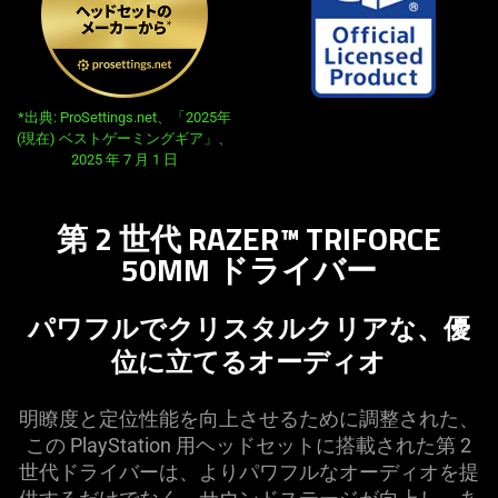
*出典: ProSettings.net、「2025年
(現在) ベストゲーミングギア」、
2025 年 7 月 1 日
第 2 世代 RAZER™ TRIFORCE
50MM ドライ
バー
パワフルでクリスタルクリアな、優
位に立てるオーデ
ィオ
明瞭度と定位性能を向上させるために調整された、
この PlayStation 用ヘッドセットに搭載された第 2
世代ドライバーは、よりパワフルなオーディオを提