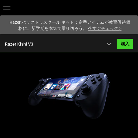
現在
Japan
サイトにアクセスしています.
Razer バックトゥスクール キット：定番アイテムが教育優待価
格に。新学期を本気で乗り切ろう。
今すぐチェック
>
expand_more
購入
Razer Kishi V3
から
16,980円
概要
FAQ
Activating
技術仕様
this
element
will
cause
content
on