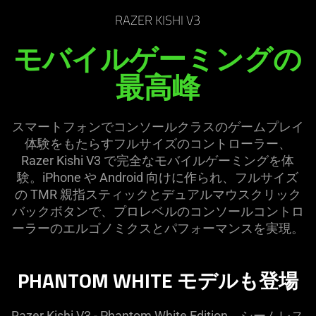
the
RAZER KISHI V3
page
to
モバイルゲーミングの
be
最高峰
updated.
スマートフォンでコンソールクラスのゲームプレイ
体験をもたらすフルサイズのコントローラー、
Razer Kishi V3 で完全なモバイルゲーミングを体
験。iPhone や Android 向けに作られ、フルサイズ
の TMR 親指スティックとデュアルマウスクリック
バックボタンで、プロレベルのコンソールコントロ
ーラーのエルゴノミクスとパフォーマンスを
実現
。
PHANTOM WHITE モデルも
登場
Razer Kishi V3 - Phantom White Edition。シームレス