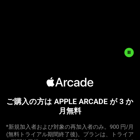
to
start
and
stop
the
animation.
ご購入の方は APPLE ARCADE が 3 か
月
無料
*新規加入者および対象の再加入者のみ。900 円/月
(無料トライアル期間終了後)。プランは、トライア