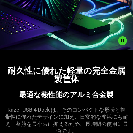
Description
not
耐久性に優れた軽量の完全金属
needed:
製
筐体
The
visuals
in
最適な熱性能のアルミ合
金製
this
video
Razer USB 4 Dock は、そのコンパクトな形状と携
animation
帯性に優れたデザインに加え、日常的な摩耗にも耐
only
え、蓄熱を最小限に抑えるため、長時間の使用に最
support
適
です
。