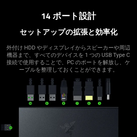
Description
not
14 ポート設計
needed:
The
visuals
セットアップの拡張と効率化
in
this
外付け HDD やディスプレイからスピーカーや周辺
video
機器まで、すべてのデバイスを 1 つの USB Type C
animation
接続で使用することで、PC のポートを解放し、ケ
only
ーブルを整理しておくことができ
ます
。
support
what
is
spoken;
the
visuals
do
not
provide