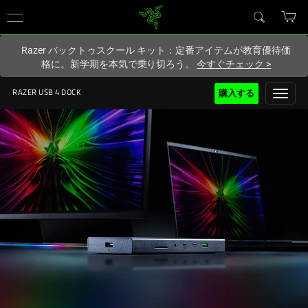
現在
Japan
サイトにアクセスしています.
Razer バックトゥスクール キット：定番アイテムが教育優待価
格に。新学期を本気で乗り切ろう。
今すぐチェック
>
購入する
RAZER USB 4 DOCK