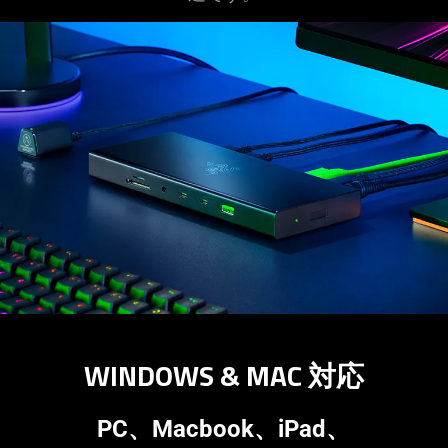
what
is
spoken;
the
visuals
do
not
provide
additional
information.
WINDOWS & MAC
対応
PC、Macbook、iPad、