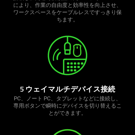
visuals
により、作業の自由度と効率性を向上させ、
do
ワークスペースをケーブルレスですっきり保
not
ち
ます
。
provide
additional
information.
5 ウェイマルチデバイス
接続
PC、ノート PC、タブレットなどに接続し、
専用ボタンで瞬時にデバイスを切り替えるこ
とができ
ます
。