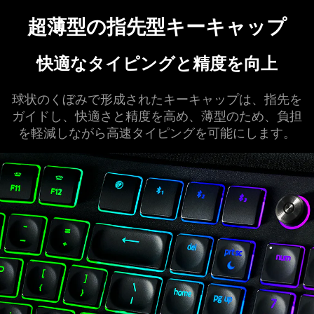
超薄型の指先型キーキャ
ップ
快適なタイピングと精度を
向上
球状のくぼみで形成されたキーキャップは、指先を
ガイドし、快適さと精度を高め、薄型のため、負担
を軽減しながら高速タイピングを可能にし
ます
。