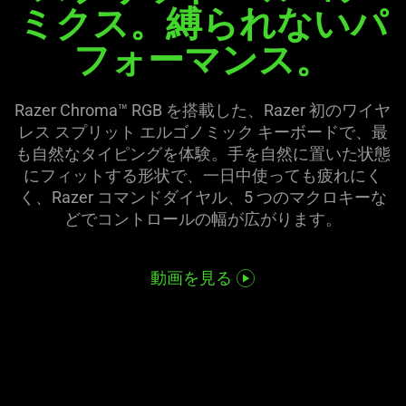
ミクス。縛られないパ
the
in
page
フォーマ
ンス
。
this
to
video
be
animation
updated.
only
Razer Chroma™ RGB を搭載した、Razer 初のワイヤ
support
レス スプリット エルゴノミック キーボードで、最
what
も自然なタイピングを体験。手を自然に置いた状態
is
にフィットする形状で、一日中使っても疲れにく
spoken;
く、Razer コマンドダイヤル、5 つのマクロキーな
the
どでコントロールの幅が広がり
ます
。
visuals
do
動画を見る
not
provide
additional
information.