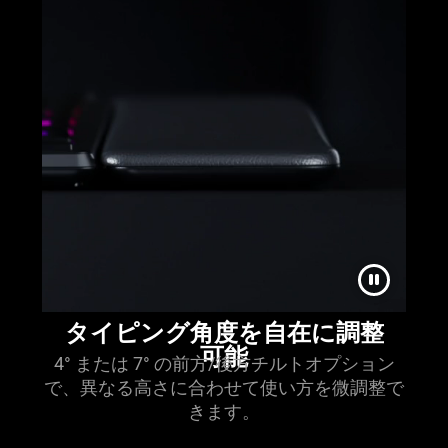
タイピング角度を自在に調整
可能
4° または 7° の前方/後方チルトオプション
で、異なる高さに合わせて使い方を微調整で
き
ます
。