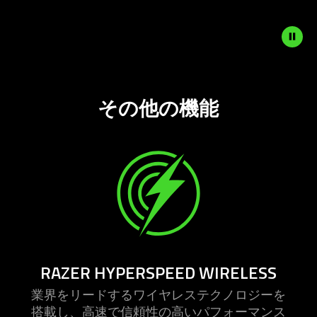
Description
not
その他の機能
needed:
The
visuals
in
this
video
animation
only
support
what
RAZER HYPERSPEED WIRELESS
is
spoken;
業界をリードするワイヤレステクノロジーを
the
搭載し、高速で信頼性の高いパフォーマンス