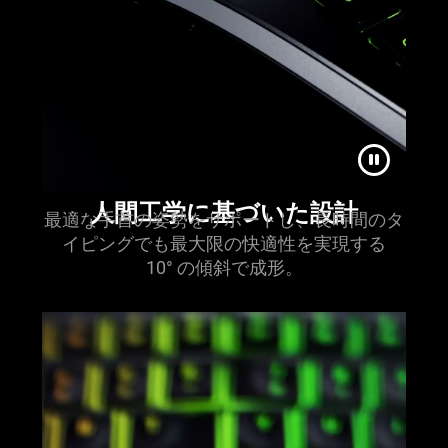
人間工学に基づいた
設計
最適な手首の姿勢をサポートし、長時間のタ
イピングでも最大限の快適性を実現する
10° の傾斜で
成形
。