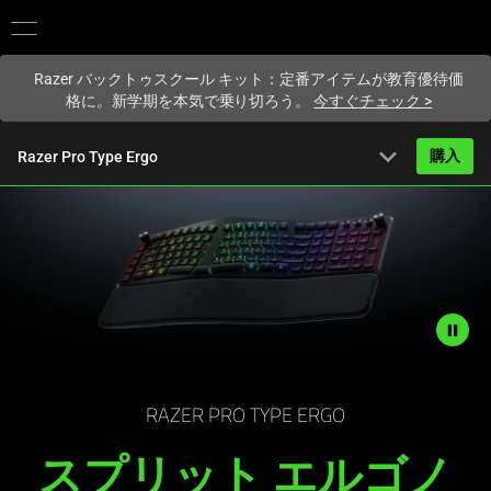
現在
Japan
サイトにアクセスしています.
Razer バックトゥスクール キット：定番アイテムが教育優待価
格に。新学期を本気で乗り切ろう。
今すぐチェック
>
expand_more
購入
Razer Pro Type Ergo
から
29,980円
概要
FAQ
Activating
技術仕様
this
element
Description
will
not
RAZER PRO TYPE ERGO
cause
needed:
content
スプリット エルゴノ
The
on
visuals