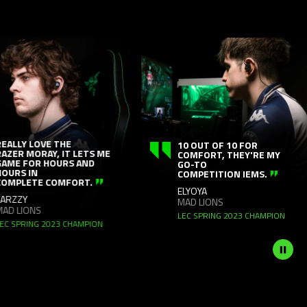
This
is
a
carousel
with
panning
animation.
Use
ALLY LOVE THE
10 OUT OF 10 FOR
ZER MORAY, IT LETS ME
COMFORT, THEY'RE MY
the
ME FOR HOURS AND
GO-TO
URS IN
Play
COMPETITION IEMS.
MPLETE COMFORT.
and
ELYOYA
RZZY
MAD LIONS
Pause
D LIONS
LEC SPRING 2023 CHAMPION
button
 SPRING 2023 CHAMPION
to
start
and
stop
the