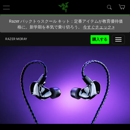
現在
Japan
サイトにアクセスしています.
Razer バックトゥスクール キット：定番アイテムが教育優待価
格に。新学期を本気で乗り切ろう。
今すぐチェック
>
購入する
RAZER MORAY