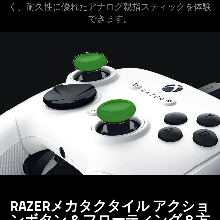
く、耐久性に優れたアナログ親指スティックを体験
でき
ます
。
RAZERメカタクタイル アクショ
ンボタン & フローティング 8 方