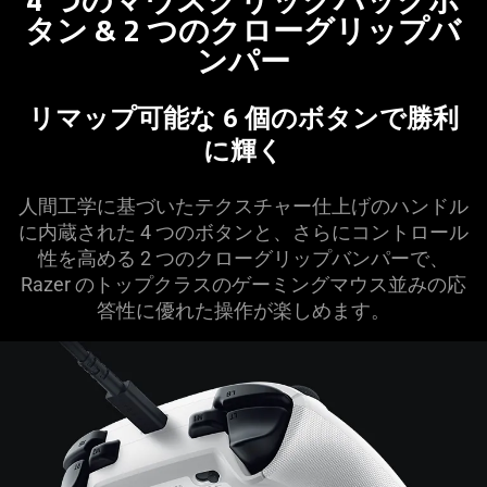
タン & 2 つのクローグリップバ
ン
パー
リマップ可能な 6 個のボタンで勝利
に
輝く
人間工学に基づいたテクスチャー仕上げのハンドル
に内蔵された 4 つのボタンと、さらにコントロール
性を高める 2 つのクローグリップバンパーで、
Razer のトップクラスのゲーミングマウス並みの応
答性に優れた操作が楽しめ
ます
。