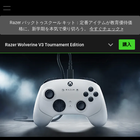
現在
Japan
サイトにアクセスしています.
Razer バックトゥスクール キット：定番アイテムが教育優待価
格に。新学期を本気で乗り切ろう。
今すぐチェック
>
expand_more
購入
Razer Wolverine V3 Tournament Edition
から
16,980円
概要
FAQ
Activating
技術仕様
this
element
will
cause
content
on