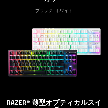
the
slide
ブラック | ホワイト
dots.
RAZER™ 薄型オプティカルスイ