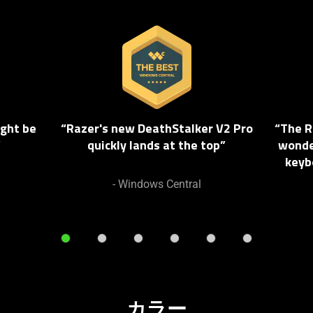
This
is
a
carousel.
Use
Next
ight be
“Razer's new DeathStalker V2 Pro
“The R
and
”
quickly lands at the top”
wonde
Previous
keyb
buttons
to
- Windows Central
navigate,
or
jump
to
a
slide
カラー
using