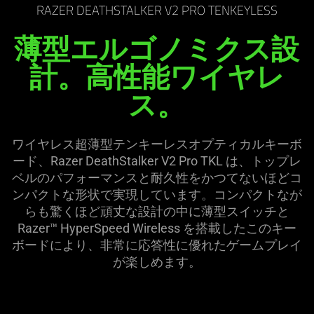
DeathStalker
RAZER DEATHSTALKER V2 PRO TENKEYLESS
薄型エルゴノミクス設
V2
計。高性能ワイヤレ
Pro
ス。
Tenkeyless
ワイヤレス超薄型テンキーレスオプティカルキーボ
ード、Razer DeathStalker V2 Pro TKL は、トップレ
ベルのパフォーマンスと耐久性をかつてないほどコ
ンパクトな形状で実現しています。コンパクトなが
らも驚くほど頑丈な設計の中に薄型スイッチと
Razer™ HyperSpeed Wireless を搭載したこのキー
ボードにより、非常に応答性に優れたゲームプレイ
が楽しめます。