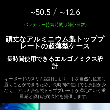
to
change
/
~50.5
~12.6
the
value
バッテリー持続時間 (時間/日数)
of
"Battery
頑丈なアルミニウム製トッププ
Life
(Hour
レートの超薄型ケース
/
Days)"
長時間使用できるエルゴノミクス設
計
キーボードのスリム設計により、手を自然な位置に
置くことができるため、長時間の使用でも負担が少
なく、アルミ合金製トッププレートが満足のいく重
量感と優れた耐久性を提供します。