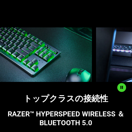
This
is
a
carousel
with
panning
animation.
Use
the
Play
トップクラスの接続性
and
Pause
button
RAZER™ HYPERSPEED WIRELESS ＆
to
BLUETOOTH 5.0
start