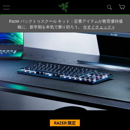
現在
Japan
サイトにアクセスしています.
Razer バックトゥスクール キット：定番アイテムが教育優待価
格に。新学期を本気で乗り切ろう。
今すぐチェック
>
Ultra-
Slim
Wireless
Tenkeyless
Keyboard
-
Razer
RAZER 限定