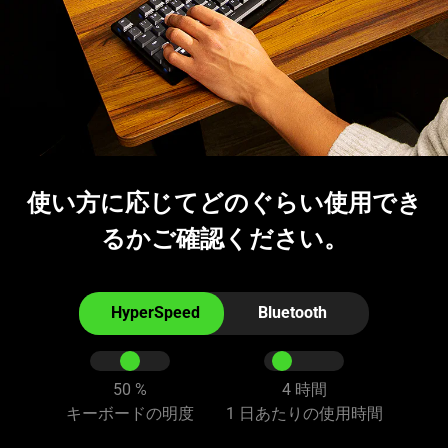
使い方に応じてどのぐらい使用でき
るかご確認ください。
Interact
the
HyperSpeed
Bluetooth
radio
buttons
and
50
%
4
時間
sliders
キーボードの明度
1 日あたりの使用時間
below