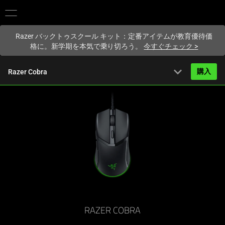
現在
Japan
サイトにアクセスしています.
Razer バックトゥスクール キット：定番アイテムが教育優待価
格に。新学期を本気で乗り切ろう。
今すぐチェック
>
expand_more
購入
Razer Cobra
から
6,170円
概要
FAQ
Activating
技術仕様
this
element
will
cause
content
RAZER COBRA
on