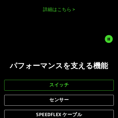
is
詳細はこちら
>
spoken;
the
visuals
do
not
provide
additional
Description
information.
not
パフォーマンスを支える機能
needed:
The
visuals
in
スイッチ
this
video
センサー
animation
only
SPEEDFLEX ケーブル
support