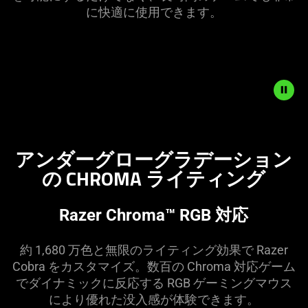
に快適に使用できます。
Description
not
アンダーグローグラデーション
needed:
の CHROMA ライティング
The
visuals
in
Razer Chroma™ RGB 対応
this
video
約 1,680 万色と無限のライティング効果で Razer
animation
Cobra をカスタマイズ。数百の Chroma 対応ゲーム
only
でダイナミックに反応する RGB ゲーミングマウス
support
により優れた没入感が体験できます。
what