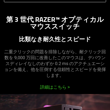
what
is
spoken;
第 3 世代 RAZER™ オプティカル
the
マウススイッチ
visuals
do
比類なき耐久性とスピード
not
provide
additional
二重クリックの問題を排除しながら、耐クリック回
information.
数を 9,000 万回に改善したこのマウスは、デバウン
スディレイなしのわずか 0.2 ms のアクチュエーシ
ョンを備え、他を圧倒する信頼性とスピードを発揮
します。
詳細はこちら
>