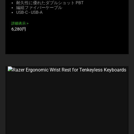
耐久性に優れたダブルショット PBT
編組ファイバーケーブル
USB-C - USB-A
詳細表示
製
6,280円
品
価
格: