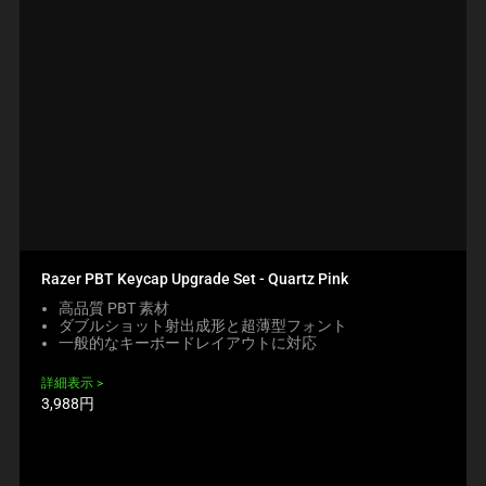
Razer PBT Keycap Upgrade Set - Quartz Pink
高品質 PBT 素材
ダブルショット射出成形と超薄型フォント
一般的なキーボードレイアウトに対応
詳細表示
製
3,988円
品
価
格: