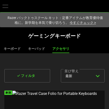
現在
Japan
サイトにアクセスしています.
Razer バックトゥスクール キット：定番アイテムが教育優待価
格に。新学期を本気で乗り切ろう。
今すぐチェック
>
ゲーミングキーボード
キーボード
キーパッド
アクセサリ
並び替え
expand_more
done
最新
フィルタ
新規