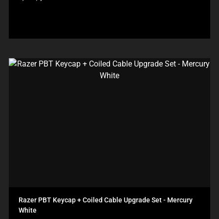
品
価
格:
Razer PBT Keycap + Coiled Cable Upgrade Set - Mercury
White