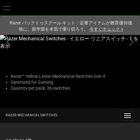
現在
Japan
サイトにアクセスしています.
Razer バックトゥスクール キット：定番アイテムが教育優待価
格に。新学期を本気で乗り切ろう。
今すぐチェック
>
こ
れ
は、
次
の
1
Razer™ Yellow Linear Mechanical Switches Gen-3
Optimized for Gaming
つ
Quantity per pack: 36 switches
の
大
き
な
RAZER MECHANICAL SWITCHES
画
像
と