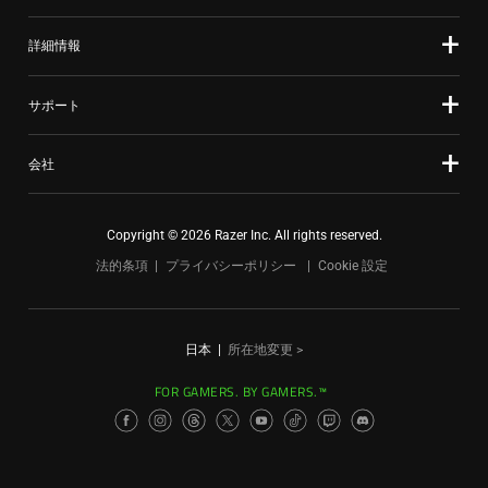
す。
任
詳細情報
意
の
サポート
画
像
会社
ボ
タ
ン
Copyright © 2026 Razer Inc. All rights reserved.
を
法的条項
プライバシーポリシー
Cookie 設定
選
択
し
日本
|
所在地変更 >
て、
上
FOR GAMERS. BY GAMERS.™
の
メ
イ