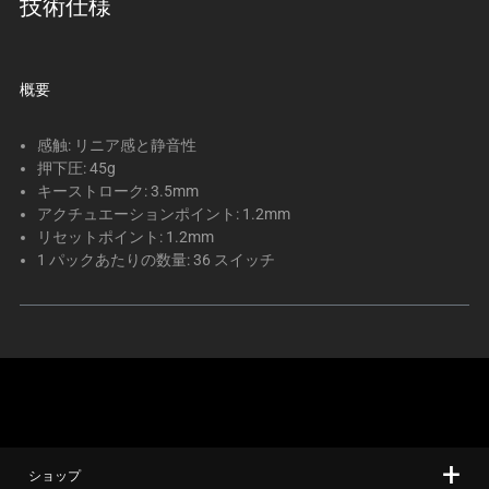
技術仕様
下
に
一
連
概要
の
サ
感触: リニア感と静音性
ム
押下圧: 45g
キーストローク: 3.5mm
ネ
アクチュエーションポイント: 1.2mm
イ
リセットポイント: 1.2mm
ル
1 パックあたりの数量: 36 スイッチ
が
あ
る
カ
ル
ー
セ
ル
ショップ
で