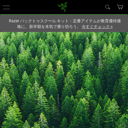
現在
Japan
サイトにアクセスしています.
Razer バックトゥスクール キット：定番アイテムが教育優待価
格に。新学期を本気で乗り切ろう。
今すぐチェック
>