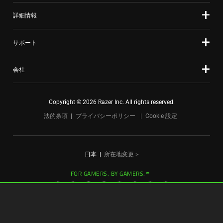
て、
上
詳細情報
の
メ
サポート
イ
ン
会社
画
像
を
Copyright © 2026 Razer Inc. All rights reserved.
変
法的条項
プライバシーポリシー
Cookie 設定
更
す
る
日本
|
所在地変更 >
こ
と
FOR GAMERS. BY GAMERS.™
が
で
き
ま