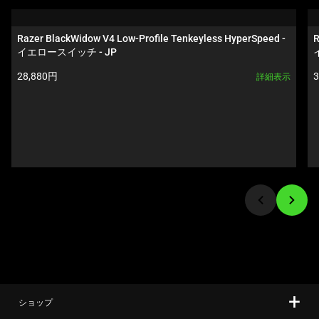
a
ル
carousel.
ー
Razer BlackWidow V4 Low-Profile Tenkeyless HyperSpeed - 
R
Use
セ
イエロースイッチ - JP
Next
ル
製品価格:
28,880円
詳細表示
and
で
Previous
す。
buttons
任
to
意
navigate,
の
or
画
jump
像
to
ボ
a
タ
slide
ン
using
を
the
選
slide
択
ショップ
dots.
し