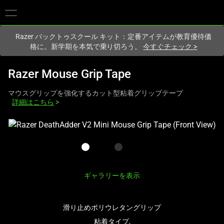
現在
Japan
サイトにアクセスしています.
Razer バックトゥスクール キット：定番アイテムが教育優待価
格に。新学期を本気で乗り切ろう。
今すぐチェック
>
Razer Mouse Grip Tape
マウスグリップを強化するカット型粘着グリップテープ
詳細はこちら
>
こ
れ
は、
次
の
ギャラリーを表示
1
つ
の
滑り止めポリウレタングリップ
大
粘着タイプ,