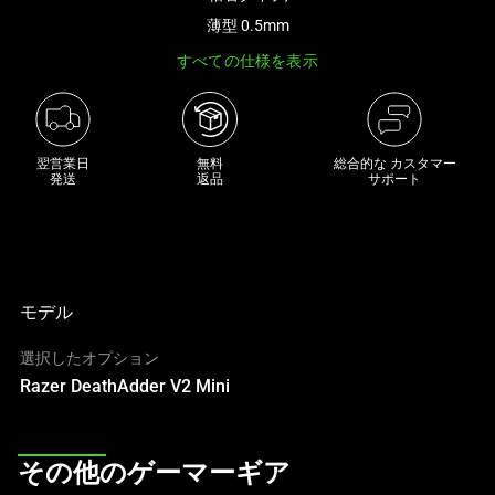
き
薄型 0.5mm
な
すべての仕様を表示
画
像
と
下
翌営業日

無料

総合的な カスタマー
に
発送
返品
サポート
一
連
の
サ
ム
モデル
ネ
選択したオプション
イ
Razer DeathAdder V2 Mini
ル
が
あ
This
る
その他のゲーマーギア
is
カ