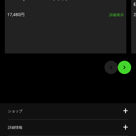
て、
Use
E
上
Next
製品価格:
17,480円
詳細表示
の
and
メ
Previous
イ
buttons
ン
to
画
navigate,
像
or
を
jump
変
to
更
a
す
slide
る
using
こ
the
と
slide
が
ショップ
dots.
で
き
詳細情報
ま