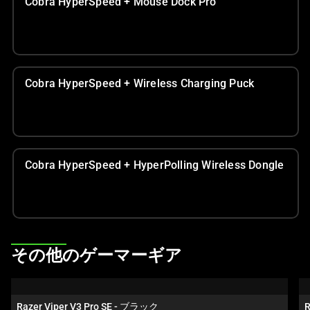
Cobra HyperSpeed + Mouse Dock Pro
ル
ー
セ
ル
で
Cobra HyperSpeed + Wireless Charging Puck
す。
任
意
の
Cobra HyperSpeed + HyperPolling Wireless Dongle
画
像
ボ
タ
ン
を
This
その他のゲーマーギア
選
is
択
a
し
carousel.
Razer Viper V3 Pro SE - ブラック
R