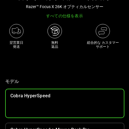
き
Razer™ Focus X 26K オプティカルセンサー
な
すべての仕様を表示
画
像
と
下
翌営業日

無料

総合的な カスタマー
に
発送
返品
サポート
一
連
の
サ
ム
モデル
ネ
イ
Cobra HyperSpeed
ル
が
あ
る
カ