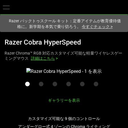
現在
Japan
サイトにアクセスしています.
Razer バックトゥスクール キット：定番アイテムが教育優待価
格に。新学期を本気で乗り切ろう。
今すぐチェック
>
Razer Cobra HyperSpeed
Razer Chroma™ RGB 対応カスタマイズ可能な軽量ワイヤレスゲー
ミングマウス
詳細はこちら
>
こ
れ
は、
次
の
ギャラリーを表示
1
つ
の
カスタマイズ可能な 9 個のコントロール
大
アンダーグロー式 4 ゾーンの Chroma ライティング