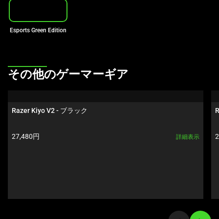
ル
ー
Esports Green Edition
セ
ル
で
す。
This
その他のゲーマーギア
任
is
意
a
の
carousel.
Razer Kiyo V2 - ブラック
R
画
Use
像
Next
製品価格:
27,480円
詳細表示
ボ
and
タ
Previous
ン
buttons
を
to
選
navigate,
択
or
し
jump