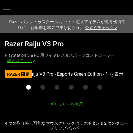
現在
Japan
サイトにアクセスしています.
Razer バックトゥスクール キット：定番アイテムが教育優待価
格に。新学期を本気で乗り切ろう。
今すぐチェック
>
Razer Raiju V3 Pro
PlayStation 5 & PC 用ワイヤレス e スポーツコントローラー
詳細はこちら
>
こ
RAZER 限定
れ
は、
次
の
ギャラリーを表示
1
つ
の
4 つの取り外し可能なマウスクリックバックボタン & 2 つのクロー
グリップバンパー
大