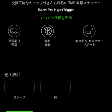
交換可能なキャップ付き左右対称の TMR 親指スティック
き
な
Razer Pro HyperTrigger
画
すべての仕様を表示
像
と
下
に
翌営業日

無料

総合的な カスタマー
発送
返品
サポート
一
連
の
サ
ム
色 / 設計
ネ
イ
ル
が
ブラック
白
あ
る
カ