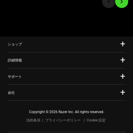
て、
to
上
a
の
slide
メ
using
イ
the
ン
slide
画
ショップ
dots.
像
を
詳細情報
変
更
サポート
す
る
会社
こ
と
が
Copyright © 2026 Razer Inc. All rights reserved.
で
法的条項
プライバシーポリシー
Cookie 設定
き
ま