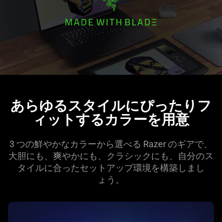
the
visuals
do
not
provide
additional
information.
あらゆるスタイルにぴったりフ
ィットするカラーを
用意
3 つの鮮やかなカラーから選べる Razer のギアで、
大胆にも、爽やかにも、クラシックにも、自分のス
タイルに合ったセットアップ環境を構築しまし
ょう
。
learn
more