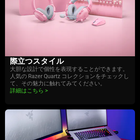
際立つスタ
イル
大胆な設計で個性を表現することができます。
人気の Razer Quartz コレクションをチェックし
て、その魅力に触れてみてくだ
さい
。
詳細はこちら 
>
learn
more