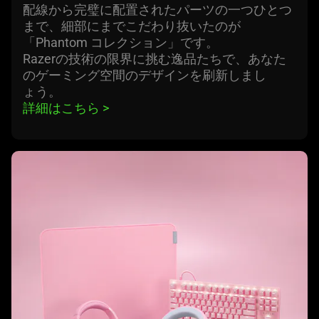
配線から完璧に配置されたパーツの一つひとつ
まで、細部にまでこだわり抜いたのが
「Phantom コレクション」です。
Razerの技術の限界に挑む逸品たちで、あなた
のゲーミング空間のデザインを刷新しまし
ょう
。
詳細はこちら 
>
learn
more