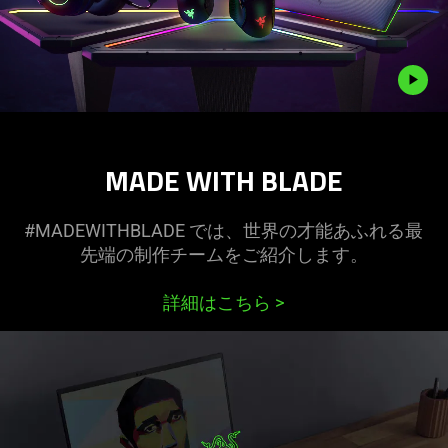
Description
not
MADE WITH BLADE
needed:
The
visuals
#MADEWITHBLADE では、世界の才能あふれる最
in
先端の制作チームをご紹介し
ます
。
this
video
詳細はこちら
>
animation
only
support
what
is
spoken;