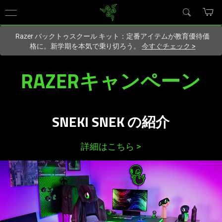
現在
Japan
サイトにアクセスしています.
Razer バックトゥスクール キット：定番アイテムが教育優待価
格に。新学期を本気で乗り切ろう。
今すぐチェック
>
Razer
RAZERキャンペ
ーン
Featured
Campaigns,
SNEKI SNEK の
紹介
Deals
詳細はこちら
>
and
Promotions