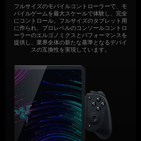
what
フルサイズのモバイルコントローラーで、モ
is
バイルゲームを最大スケールで体験し、完全
spoken;
にコントロール。フルサイズのタブレット用
the
に作られ、プロレベルのコンソールコントロ
visuals
ーラーのエルゴノミクスとパフォーマンスを
do
提供し、業界全体の新たな基準となるデバイ
not
スの互換性を実現してい
ます
。
provide
additional
information.