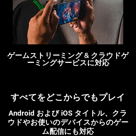
video
animation
only
support
what
is
spoken;
ゲームストリーミング & クラウドゲ
the
ーミングサービスに対応
visuals
do
not
provide
additional
すべてをどこからでもプ
レイ
information.
Android および iOS タイトル、クラ
ウドやお使いのデバイスからのゲー
ム配信にも
対応