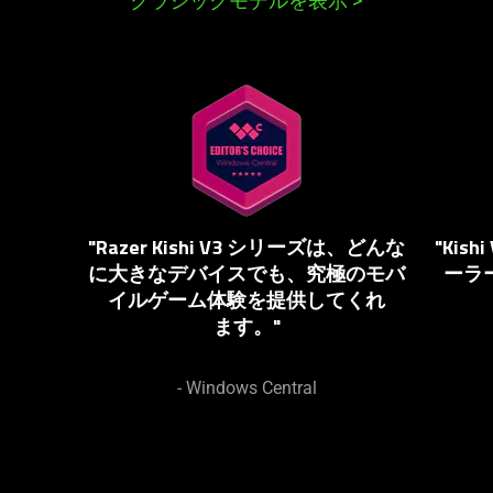
クラシックモデルを表示
>
This
is
a
carousel.
Use
Next
"Razer Kishi V3 シリーズは、どんな
"Kis
and
に大きなデバイスでも、究極のモバ
ーラー
Previous
イルゲーム体験を提供してくれ
buttons
ます
。"
to
navigate,
or
- Windows Central
jump
to
a
slide