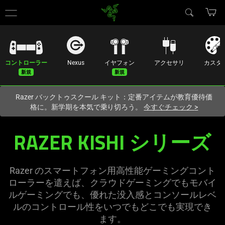
現在
Japan
サイトにアクセスしています.
コントローラー
Nexus
イヤフォン
アクセサリ
カスタ
Razer バックトゥスクール キット：定番アイテムが教育優待価
格に。新学期を本気で乗り切ろう。
今すぐチェック
>
Mobile
RAZER KISHI シリ
ーズ
Gaming
Controllers
Razer のスマートフォン用高性能ゲーミングコント
ローラーを遣えば、クラウドゲーミングでもモバイ
for
ルゲーミングでも、優れた没入感とコンソールレベ
ルのコントロール性をいつでもどこでも実現でき
iPhone,
ます
。