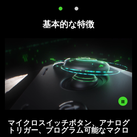
using
the
基本的な特徴
slide
dots.
Description
マイクロスイッチボタン、アナログ
not
トリガー、プログラム可能なマクロ
needed: