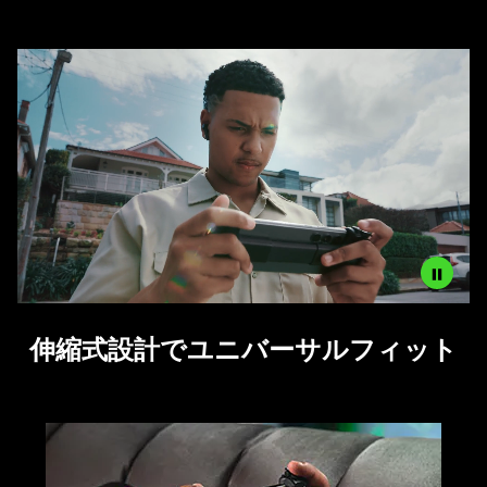
The
visuals
in
this
video
animation
only
support
what
is
spoken;
the
visuals
Description
do
伸縮式設計でユニバーサルフィット
not
not
needed:
provide
The
additional
visuals
information.
in
this