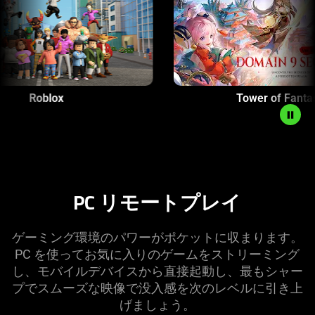
to
start
and
stop
the
animation.
Roblox
PC リモートプレイ
ゲーミング環境のパワーがポケットに収まります。
PC を使ってお気に入りのゲームをストリーミング
し、モバイルデバイスから直接起動し、最もシャー
プでスムーズな映像で没入感を次のレベルに引き上
げましょう。