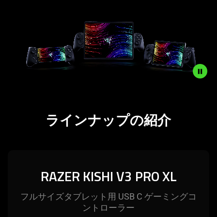
Android,
Tablets
Description
not
ラインナップの紹介
needed:
The
visuals
in
this
RAZER KISHI V3 PRO XL
video
animation
フルサイズタブレット用 USB C ゲーミングコ
only
ントロー
ラー
support