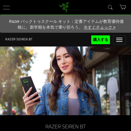
現在
Japan
サイトにアクセスしています.
Razer バックトゥスクール キット：定番アイテムが教育優待価
格に。新学期を本気で乗り切ろう。
今すぐチェック
>
購入する
RAZER SEIREN BT
RAZER SEIREN BT