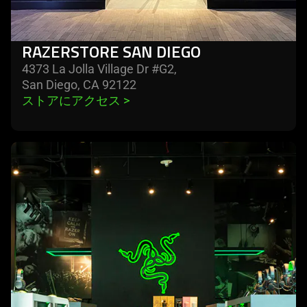
RAZERSTORE SAN DIEGO
4373 La Jolla Village Dr #G2,
San Diego, CA 92122
ストアにアクセス 
>
learn
more
-
razerstore
paramus