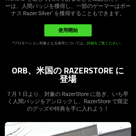
ーは、人間バッジを獲得し、一部のゲーマーはボー
ナス Razer Silver
を獲得することもでき
ます
。
*
使用開始
*プロモーション対象となる条件については、
詳細をご覧ください
。
ORB、米国の RAZERSTORE に
登場
7 月 1 日より、対象の RazerStore に急ぎ、いち早
く人間バッジをアンロックし、RazerStore で限定
のグッズや特典を手に入れ
よう
！
learn
more