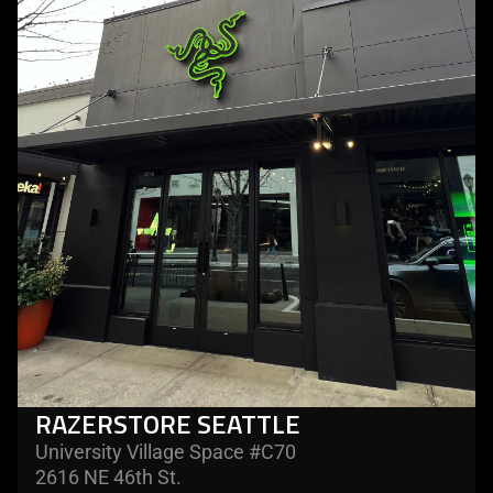
-
razerstore
seattle
RAZERSTORE SEATTLE
University Village Space #C70
2616 NE 46th St.