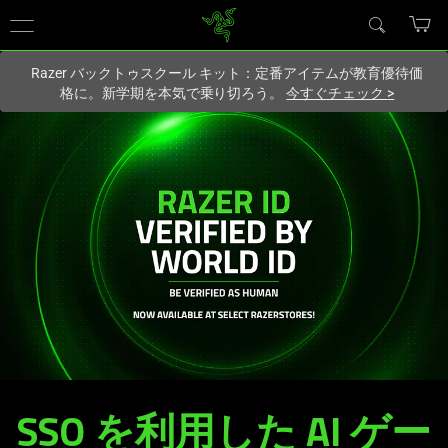
現在
Japan
サイトにアクセスしています.
Razer バックトゥスクール キット：定番アイテムが教育優待価
格に。新学期を本気で乗り切ろう。
今すぐチェック
>
SSO を利用した AI ゲー