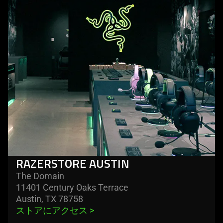
austin
RAZERSTORE AUSTIN
The Domain
11401 Century Oaks Terrace​
Austin, TX 78758
ストアにアクセス 
>