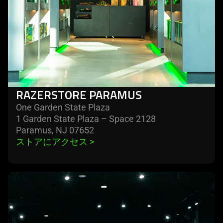
RAZERSTORE PARAMUS
One Garden State Plaza
1 Garden State Plaza – Space 2128
Paramus, NJ 07652
ストアにアクセス 
>
learn
more
-
razerstore