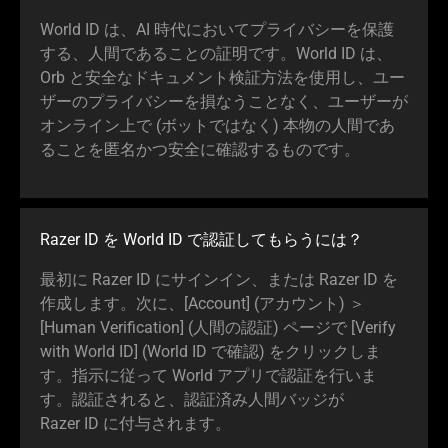
World ID は、AI 時代においてプライバシーを保護
する、人間であることの証明です。World ID は、
Orb と安全なドキュメント検証方法を使用し、ユー
ザーのプライバシーを損なうことなく、ユーザーが
オンライン上で (ボットではなく) 本物の人間であ
ることを匿名かつ安全に確認するもの
です
。
Razer ID を World ID で認証してもらう
には
？
最初に Razer ID にサインイン、または Razer ID を
作成します。次に、[Account] (アカウント) ＞
[Human Verification] (人間の認証) ページで [Verify
with World ID] (World ID で確認) をクリックしま
す。指示に従って World アプリで認証を行いま
す。認証されると、認証済み人間バッジが
Razer ID に付与され
ます
。