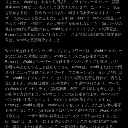
りません。World は、独自の利用規約、プライバシーポリシー、認証
基準を持つ独立した法人として運営されています。ユーザーは、認証
を開始する前に、別途 World の規約に同意する必要があります。ユー
ザーは次のことを認めるものとします: (a) Razer は、World の認証シス
テムの正確性、信頼性、または安全性を保証しないこと、(b) バッジの
発行を妨げる可能性のある World のインフラストラクチャの障害は、
Razer による違反とみなされないこと、および (c) 認証結果に関する紛
争は、World と直接解決する
こと
。
World が提供するインセンティブまたはリワードは、World のポリシー
および現行の現地法に従い、World によってのみ決定されます。
Razer は、World がユーザーに提供するインセンティブを管理したり、
影響を与えたりすることはありません。Razer は、World またはその関
連会社によって提供されるリワード、プロモーション、または特典 (以
下「World のインセンティブ」という) の推奨や監督を行わず、責任も
負いません。World は独立した事業体として運営されており、すべて
の World のインセンティブ (資格基準、配布、取り消しを含む) は、そ
の条件と方針のもと、World によってのみ決定されます。World のサー
ビスを利用することにより、次のことを認めるものとします: (a)
Razer は、World の運営、World のインセンティブ、または法律の遵守
を管理しないこと、(b) 認証またはリワード獲得を含む、World とのや
り取りは、ユーザー単独の裁量およびリスクで行うものとすること、
(c) Razer は、ユーザーによる World のサービスの使用に起因する紛
争、損失、または危害について、一切責任を負わないものとするこ