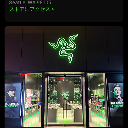
Seattle, WA 98105
ストアにアクセス 
>
learn
more
-
razerstore
san
diego