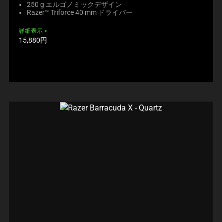
250 g エルゴノミックデザイン
Razer™ Triforce 40 mm ドライバー
詳細表示
製
15,880円
品
価
格: