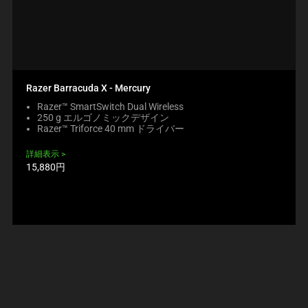
Razer Barracuda X - Mercury
Razer™ SmartSwitch Dual Wireless
250 g エルゴノミックデザイン
Razer™ Triforce 40 mm ドライバー
詳細表示
製
15,880円
品
価
格: