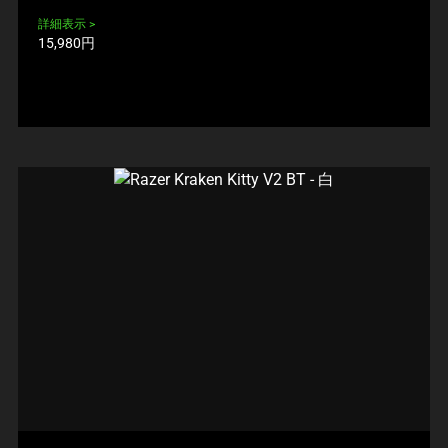
詳細表示
製
15,980円
品
価
格: