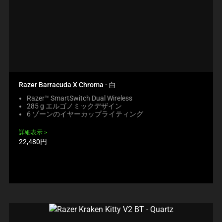
Razer Barracuda X Chroma - 白
Razer™ SmartSwitch Dual Wireless
285 g エルゴノミックデザイン
6 ゾーンのイヤーカップライティング
詳細表示
製
22,480円
品
価
格: