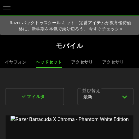
現在
Japan
サイトにアクセスしています.
Razer バックトゥスクール キット：定番アイテムが教育優待価
格に。新学期を本気で乗り切ろう。
今すぐチェック
>
モバイル
イヤフォン
ヘッドセット
アクセサリ
アクセサリ
並び替え
expand_more
done
最新
フィルタ