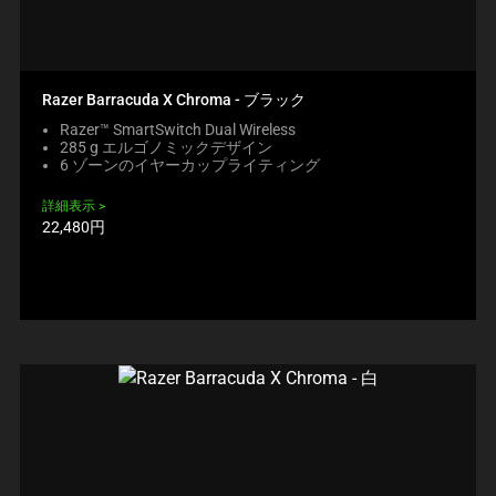
Razer Barracuda X Chroma - ブラック
Razer™ SmartSwitch Dual Wireless
285 g エルゴノミックデザイン
6 ゾーンのイヤーカップライティング
詳細表示
製
22,480円
品
価
格: