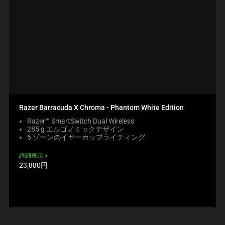
Razer Barracuda X Chroma - Phantom White Edition
Razer™ SmartSwitch Dual Wireless
285 g エルゴノミックデザイン
6 ゾーンのイヤーカップライティング
詳細表示
製
23,880円
品
価
格: