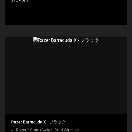
27,740円
品
価
格:
Razer Barracuda X - ブラック
Razer™ SmartSwitch Dual Wireless