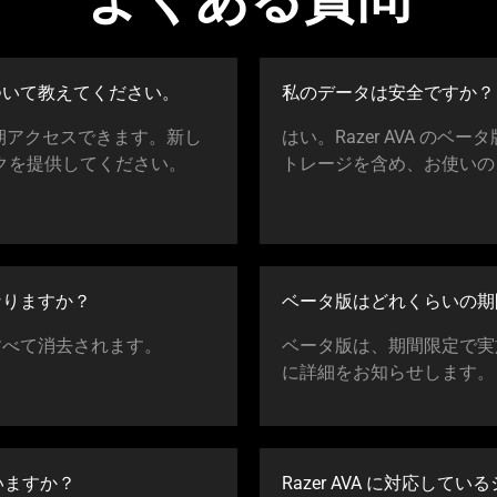
ついて教えてくだ
さい
。
私のデータは安全で
すか
？
早期アクセスできます。新し
はい。Razer AVA の
ックを提供してください。
トレージを含め、お使いの Ra
なりま
すか
？
ベータ版はどれくらいの期
すべて消去され
ます
。
ベータ版は、期間限定で実
に詳細をお知らせし
ます
。
いま
すか
？
Razer AVA に対応し