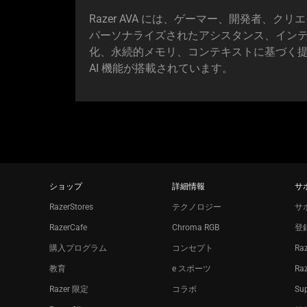
Razer AVA には、ゲーマー、開発者、ク
パーソナライズされたアシスタンス、イン
化、永続的メモリ、コンテキストに基づく
AI 機能が搭載されてい
ます
。
ショップ
詳細情報
サ
RazerStores
テクノロジー
サ
RazerCafe
Chroma RGB
登
購入プログラム
コンセプト
Ra
教育
e スポーツ
Ra
Razer 限定
コラボ
Sup