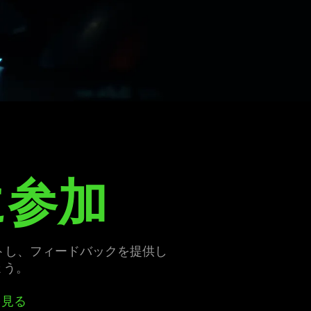
に
参加
をテストし、フィードバックを提供し
ょう
。
を
見る