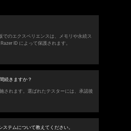
ベータ版でのエクスペリエンスは、メモリや永続ス
zer ID によって保護され
ます
。
間続きま
すか
？
施されます。選ばれたテスターには、承認後
ているシステムについて教えてくだ
さい
。