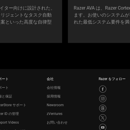
リエイター向けに設計された、
Razer AVA は、Razer C
テリジェントなタスク自動
ます。お使いのシステムが Ra
提案といった高度な自律型
れた最低システム要件を満
ポート
会社
Razer をフォロー
ポート
会社情報
録と保証
採用情報
zerStore サポート
Newsroom
zer ID の管理
zVentures
port Videos
お問い合わせ