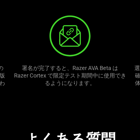
の
署名が完了すると、Razer AVA Beta は
選
版
Razer Cortex で限定テスト期間中に使用でき
わ
るようになり
ます
。
よくある質問