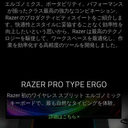
た
エルゴノミクス、ポータビリティ、パフォーマンス
快
が揃ったクラス最高の強力なコンビネーション、
適
Razer のプロダクティビティスイートをご紹介しま
さ。
楽々
す。快適性とスタイルに妥協することなく効率性を
と
向上したいという思いから、Razer は最高のテクノ
し
ロジーを駆使して、ワークスペースを最適化し、作
た
パ
業を効率化する高精度のツールを開発しま
した
。
フ
ォ
ー
マ
ンス
。
RAZER PRO TYPE ERGO
Razer 初のワイヤレス スプリット エルゴノミック
キーボードで、最も自然なタイピングを
体験
。
詳細はこちら