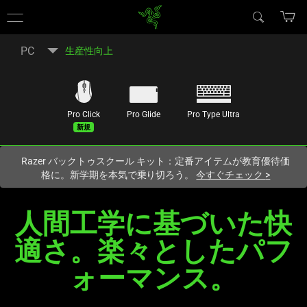
現在
Japan
サイトにアクセスしています.
PC
生産性向上
Pro Click
Pro Glide
Pro Type Ultra
新規
Razer バックトゥスクール キット：定番アイテムが教育優待価
格に。新学期を本気で乗り切ろう。
今すぐチェック
>
人間工学に基づいた快
人
間
適さ。楽々としたパフ
工
学
ォーマ
ンス
。
に
基
づ
い