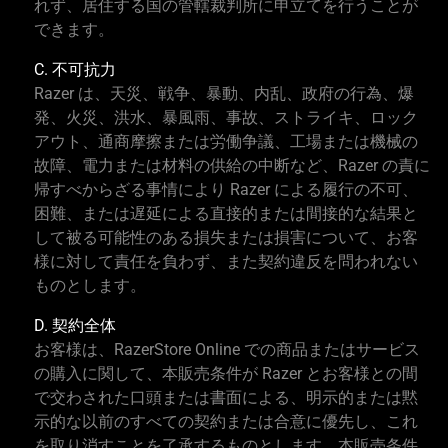
れず、居住する国の管轄裁判所に申立てを行うことが
できます。
C. 不可抗力
Razer は、天災、戦争、暴動、内乱、政府の行為、爆
発、火災、洪水、暴風雨、事故、ストライキ、ロック
アウト、通商摩擦または労働争議、工場または機械の
故障、電力または材料の供給の中断など、Razer の責に
帰すべからざる事情により Razer による履行の不可、
困難、または遅延による直接的または間接的な結果と
して被る可能性のある損失または損害について、お客
様に対して責任を負わず、また契約違反を問われない
ものとします。
D. 契約全体
お客様は、RazerStore Online での商品またはサービス
の購入に関して、本販売条件が Razer とお客様との間
で交わされた口頭または書面による、明示的または黙
示的な以前のすべての契約または合意に優先し、これ
を取り消すことを了承するものとします。本販売条件