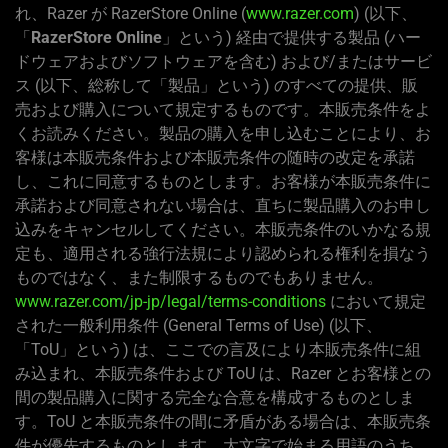
れ、Razer が RazerStore Online (
www.razer.com
) (以下、
「
RazerStore Online
」という) 経由で提供する製品 (ハー
ドウェアおよびソフトウェアを含む) および/またはサービ
ス (以下、総称して「製品」という) のすべての提供、販
売および購入について規定するものです。本販売条件をよ
くお読みください。製品の購入を申し込むことにより、お
客様は本販売条件および本販売条件の随時の改定を承諾
し、これに同意するものとします。お客様が本販売条件に
承諾および同意されない場合は、直ちに製品購入のお申し
込みをキャンセルしてください。本販売条件のいかなる規
定も、適用される強行法規により認められる権利を損なう
ものではなく、また制限するものでもありません。
www.razer.com/jp-jp/legal/terms-conditions
において規定
された一般利用条件 (General Terms of Use) (以下、
「ToU」という) は、ここでの言及により本販売条件に組
み込まれ、本販売条件および ToU は、Razer とお客様との
間の製品購入に関する完全な合意を構成するものとしま
す。ToU と本販売条件の間に矛盾がある場合は、本販売条
件が優先するものとします。大文字で始まる用語のうち、