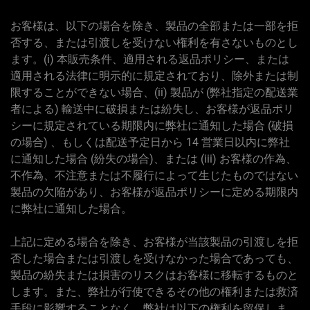
お客様は、以下の場合を除き、製品の全部または一部を拒
否する、または引渡しを受けない権利を有さないものとし
ます。(i) 本販売条件、適用される返品ポリシー、または
適用される法律に明示的に規定されており、除外または制
限することができない場合、(ii) 製品が (弊社指定の配送業
者による) 輸送中に破損または紛失し、お客様が返品ポリ
シーに規定されている期限内に弊社に通知した場合 (破損
の場合) 、もしくは配送予定日から 14 営業日以内に弊社
に通知した場合 (紛失の場合)、または (iii) お客様の作為、
不作為、不注意または不履行によって生じたものではない
製品の欠陥があり、お客様が返品ポリシーに定める期限内
に弊社に通知した場合。
上記に定める場合を除き、お客様が当該製品の引渡しを拒
否した場合または引渡しを受けなかった場合であっても、
製品の紛失または損害のリスクはお客様に移転するものと
します。また、弊社が行使できるその他の権利または救済
手段に影響することなく、弊社は以下の権利を留保しま