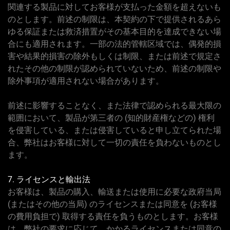
関連する製品に対してお客様が支払った金額を超えないも
のとします。前述の制限は、本契約の下で提供されるあら
ゆる保証または救済措置がその基本目的を達成できない場
合にも適用されます。一部の法的管轄区域では、偶発的損
害や結果的損害の除外もしくは制限、または前述で規定さ
れたその他の制限が認められていないため、前述の制限や
除外事項が適用されない場合があります。
前述に影響することなく、また法律で認められる最大限の
範囲において、製品が第三者の (知的財産権などの) 権利
を侵害している、または侵害していると申し立てられた場
合、弊社はお客様に対して一切の責任を負わないものとし
ます。
7. ライセンスと輸出法
お客様は、製品の購入、輸送または使用に必要な政府当局
(またはその他の当局) のライセンスまたは同意を (お客様
の費用負担で) 取得する責任を負うものとします。お客様
は、弊社の要求に応じて、かかるライセンスまたは同意の