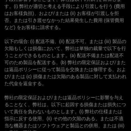
す。(i) 弊社が適切と考える手段により引渡しを行う (費用
はお客様負担)、および/または (ii) お客様が引渡しを拒
否、または引き渡せなかった結果発生した費用 (保管費用
など) をお客様に請求する。
以下の場合: (i) 配送不備、(ii) 配送不可、または (iii) 製品の
欠陥もしくは損傷において、弊社は単独の裁量で以下を行
うことができるものとします。(a) 配送不備または配送不
可のため製品を配送する、(b) 弊社の限定保証および/また
は返品ポリシーに従って製品を交換または修理する、およ
び/または (c) 損傷または欠陥のある製品に対して支払われ
た代金を返金する。
弊社の限定保証および/または返品ポリシーに影響を与え
ることなく、弊社は、以下に起因する損傷または損失につ
いて責任を負わないものとします。(i) 弊社の仕様または
指示に反する使用、(ii) その他の欠陥のある、または不適
当な機器またはソフトウェアと製品との併用、または (iii)