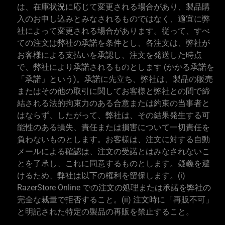
は、在庫状況に応じて変更される場合があり、製品購
入のお申し込みとみなされるものではなく、適宜に弊
社によって変更される場合があります。従って、すべ
ての注文は弊社の承諾を条件とし、各注文は、弊社が
お客様による支払いを承認し、注文を発送した時点
で、弊社により承諾されるものとします (かかる承諾を
「承諾」という)。承諾に先立ち、弊社は、製品の販売
またはその他の取引に関してお客様と弊社との間で締
結される法的拘束力のある合意または約束の当事者と
はならず、したがって、弊社は、その結果発生する可
能性のある損失、責任または損害について一切責任を
負わないものとします。お客様は、注文に対する自動
メールによる確認は、注文の受諾とはみなされないこ
とを了承し、これに同意するものとします。疑義を避
けるため、弊社は以下の権利を留保します。(i)
RazerStore Online での注文の処理または承諾を弊社の
完全な裁量で拒否すること。(ii) 注文時に「再販不可」
と明記された特定の製品の再販を禁止すること。