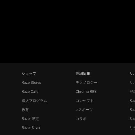
slide
す。
using
the
slide
dots.
ショップ
詳細情報
サ
RazerStores
テクノロジー
サ
RazerCafe
Chroma RGB
登
購入プログラム
コンセプト
Ra
教育
e スポーツ
Ra
Razer 限定
コラボ
Sup
Razer Silver
リ