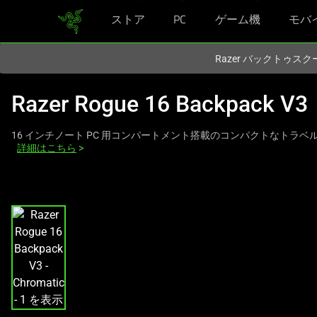
ストア
PC
ゲーム機
モバ
現在
Japan
サイトにアクセスしています.
Razer バックトゥ
Razer Rogue 16 Backpack V3
16 インチノート PC 用コンパートメント搭載のコンパクトなトラベ
詳細はこちら
>
こ
れ
は、
次
の
1
つ
の
大