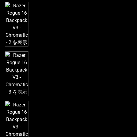
き
な
画
像
と
下
に
一
連
の
サ
ム
ネ
イ
ル
が
あ
る