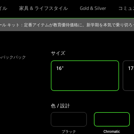
イル
家具 & ライフスタイル
Gold & Silver
コミュ
スクール キット：定番アイテムが教育優待価格に。新学期を本気で乗り切
サイズ
ルバックパック
16"
17
色 / 設計
ブラック
Chromatic