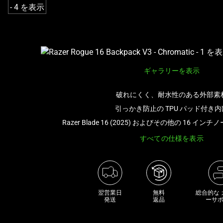
カ
ル
ー
セ
ル
で
ギャラリーを表示
す。
任
破れにくく、耐水性のある外部素
意
引っかき防止の TPU パッド付き内
の
画
Razer Blade 16 (2025) およびその他の 16 イン
像
すべての仕様を表示
ボ
タ
ン
を
選
翌営業日

無料

総合的な
発送
返品
ーサ
択
し