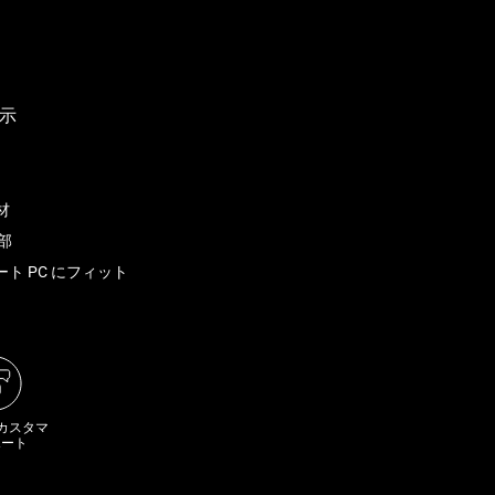
材
部
チノート PC にフィット
 カスタマ
ポート