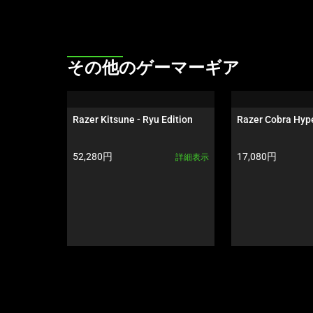
て、
上
の
メ
This
その他のゲーマーギア
イ
is
ン
a
画
carousel.
Razer Kitsune - Ryu Edition
Razer Cobra Hyp
像
Use
を
Next
製品価格:
製品価格:
52,280円
17,080円
詳細表示
変
and
更
Previous
す
buttons
る
to
こ
navigate,
と
or
が
jump
で
to
き
a
ま