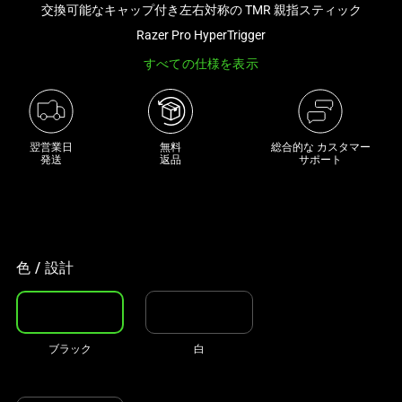
交換可能なキャップ付き左右対称の TMR 親指スティック
き
な
Razer Pro HyperTrigger
画
すべての仕様を表示
像
と
下
に
翌営業日

無料

総合的な カスタマー
発送
返品
サポート
一
連
の
サ
ム
色 / 設計
ネ
イ
ル
が
ブラック
白
あ
る
カ