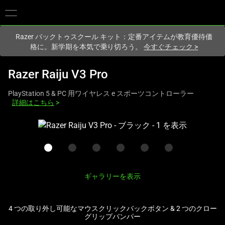
現在
Japan
サイトにアクセスしています.
Razer バックトゥスクール キット：定番アイテムが教育優待価
格に。新学期を本気で乗り切ろう。
今すぐチェック
>
Razer Raiju V3 Pro
PlayStation 5 & PC 用ワイヤレス e スポーツコントローラー
詳細はこちら
>
こ
れ
は、
次
の
ギャラリーを表示
1
つ
の
4 つの取り外し可能なマウスクリックバックボタン & 2 つのクロー
グリップバンパー
大