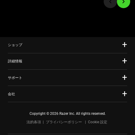
て、
to
上
a
の
slide
メ
using
イ
the
ン
slide
画
ショップ
dots.
像
を
詳細情報
変
更
サポート
す
る
会社
こ
と
が
Copyright © 2026 Razer Inc. All rights reserved.
で
法的条項
プライバシーポリシー
Cookie 設定
き
ま