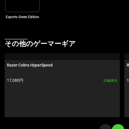
ル
ー
Esports Green Edition
セ
ル
で
す。
This
その他のゲーマーギア
任
is
意
a
の
carousel.
Razer Cobra HyperSpeed
R
画
Use
像
Next
製品価格:
17,080円
詳細表示
ボ
and
タ
Previous
ン
buttons
を
to
選
navigate,
択
or
し
jump