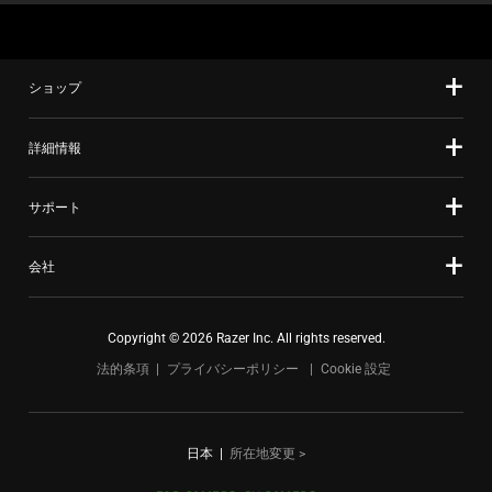
す。
任
意
ショップ
の
画
詳細情報
像
ボ
タ
サポート
ン
を
会社
選
択
し
Copyright © 2026 Razer Inc. All rights reserved.
て、
法的条項
プライバシーポリシー
Cookie 設定
上
の
メ
日本
|
所在地変更 >
イ