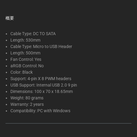
下
に
一
概要
連
の
Cable Type: DC TO SATA
サ
Length: 530mm
Cable Type: Micro to USB Header
ム
Length: 500mm
ネ
Fan Control: Yes
イ
aRGB Control: No
ル
Color: Black
が
Support: 4-pin X 8 PWM headers
あ
USB Support: Internal USB 2.0 9 pin
る
Dimensions: 100 x 70 x 18.65mm
Weight: 80 grams
カ
Warranty: 2 years
ル
Compatibility: PC with Windows
ー
セ
ル
で