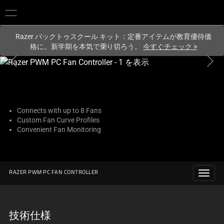
現在
Japan
サイトにアクセスしています.
Razer バックトゥスクール キット：定番アイテムが教育優待価
格に。新学期を本気で乗り切ろう。
今すぐチェック
>
こ
れ
は、
次
の
Connects with up to 8 Fans
Custom Fan Curve Profiles
1
Convenient Fan Monitoring
つ
の
大
き
RAZER PWM PC FAN CONTROLLER
な
画
像
技術仕様
と