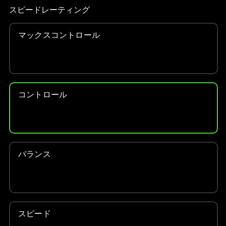
ル
スピードレーティング
ー
セ
マックスコントロール
ル
で
す。
任
意
コントロール
の
画
像
ボ
タ
バランス
ン
を
選
択
し
スピード
て、