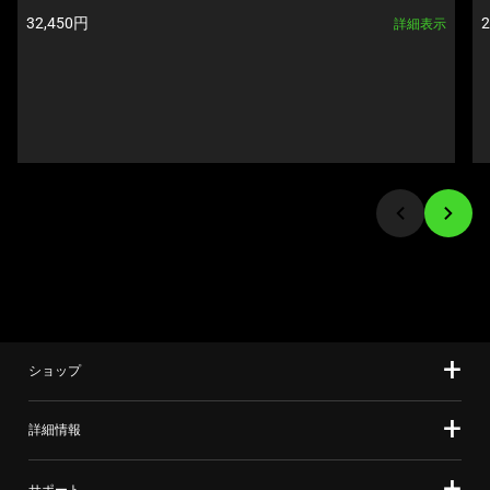
Next
製品価格:
32,450円
詳細表示
and
Previous
buttons
to
navigate,
or
jump
to
a
slide
using
the
slide
ショップ
dots.
詳細情報
サポート