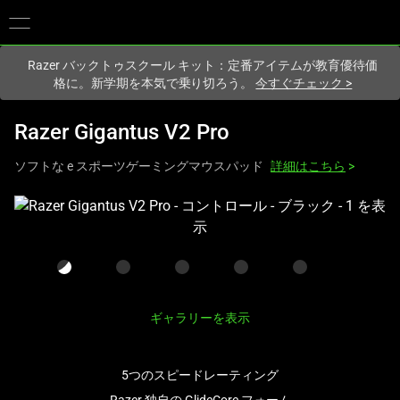
現在
Japan
サイトにアクセスしています.
Razer バックトゥスクール キット：定番アイテムが教育優待価
格に。新学期を本気で乗り切ろう。
今すぐチェック
>
Razer Gigantus V2 Pro
ソフトな e スポーツゲーミングマウスパッド
詳細はこちら
>
こ
れ
は、
次
の
1
ギャラリーを表示
つ
の
5つのスピードレーティング
大
き
Razer 独自の GlideCore フォーム