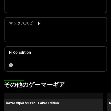
上
の
メ
イ
マックススピード
ン
画
像
を
変
NiKo Edition
更
す
る
こ
と
This
その他のゲーマーギア
が
is
で
a
き
carousel.
Razer Viper V3 Pro - Faker Edition
R
ま
Use
す。