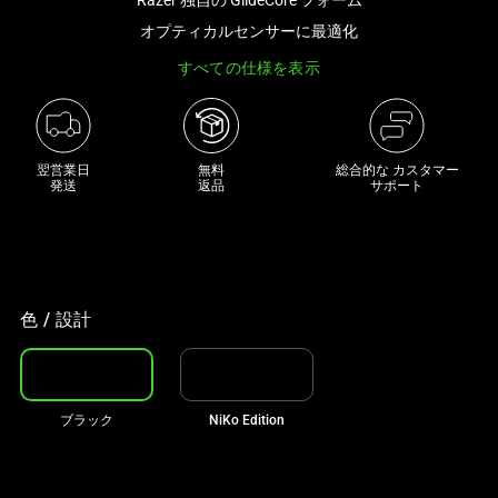
な
オプティカルセンサーに最適化
画
すべての仕様を表示
像
と
下
に
翌営業日

無料

総合的な カスタマー
一
発送
返品
サポート
連
の
サ
ム
ネ
色 / 設計
イ
ル
が
ブラック
NiKo Edition
あ
る
カ