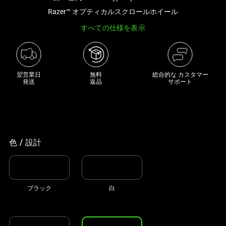
き
Razer™ オプティカルスクロールホイール
な
すべての仕様を表示
画
像
と
下
翌営業日

無料

総合的な カスタマー
に
発送
返品
サポート
一
連
の
サ
ム
色 / 設計
ネ
イ
ル
ブラック
白
が
あ
る
カ