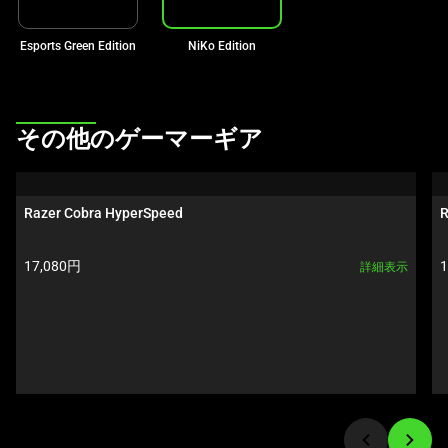
ル
ー
Esports Green Edition
NiKo Edition
セ
ル
で
This
その他のゲーマーギア
す。
is
任
a
意
carousel.
Razer Cobra HyperSpeed
R
の
Use
画
Next
像
製品価格:
17,080円
詳細表示
and
ボ
Previous
タ
buttons
ン
to
を
navigate,
選
or
択
jump
し
to