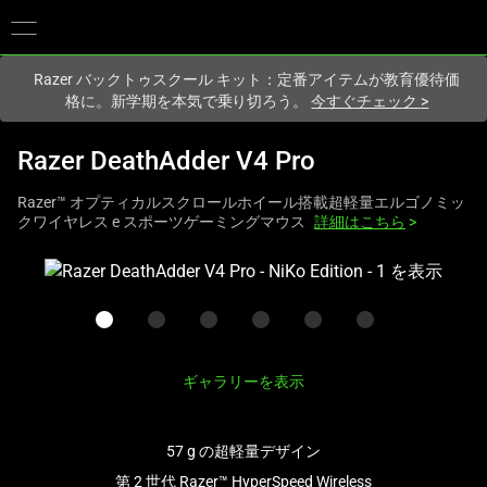
現在
Japan
サイトにアクセスしています.
Razer バックトゥスクール キット：定番アイテムが教育優待価
格に。新学期を本気で乗り切ろう。
今すぐチェック
>
Razer DeathAdder V4 Pro
Razer™ オプティカルスクロールホイール搭載超軽量エルゴノミッ
クワイヤレス e スポーツゲーミングマウス
詳細はこちら
>
こ
れ
は、
次
の
ギャラリーを表示
1
つ
の
57 g の超軽量デザイン
大
第 2 世代 Razer™ HyperSpeed Wireless